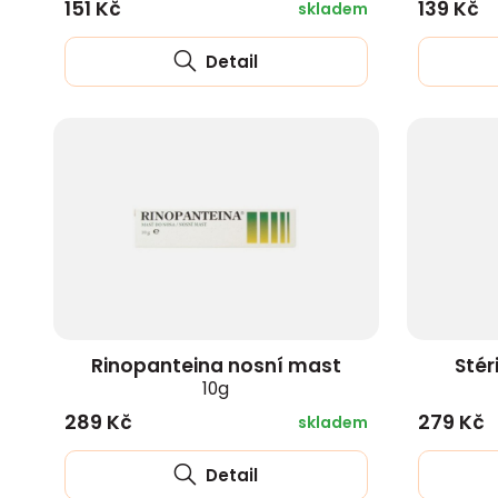
151 Kč
139 Kč
skladem
Detail
Rinopanteina nosní mast
Stér
10g
289 Kč
279 Kč
skladem
Detail