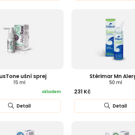
usTone ušní sprej
Stérimar Mn Aler
15 ml
50 ml
231 Kč
skladem
Detail
Detail