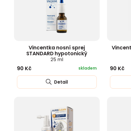
zobrazit další
Vincentka nosní sprej
Vincent
STANDARD hypotonický
25 ml
90 Kč
90 Kč
skladem
Detail