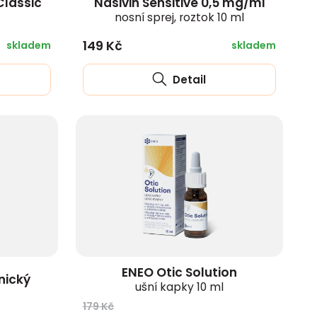
Classic
Nasivin Sensitive 0,5 mg/ml
nosní sprej, roztok 10 ml
149 Kč
skladem
skladem
Detail
ENEO Otic Solution
nický
ušní kapky 10 ml
179 Kč