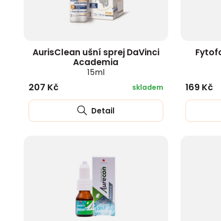
AurisClean ušní sprej DaVinci
Fytof
Academia
15ml
207 Kč
169 Kč
skladem
Detail