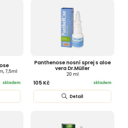
pochoutky
Čištění zubní náhrady
Čaje
ní kartáčky
e a prostata
Vápník
os
Inkontinenční pleny
 ovoce
Boxy na zubní náhradu
Víno, medovina
ní kartáčky
Zinek
Kosmetika při inkontinenci
Fixace zubní náhrady
Šumivé tablety
ox
 stravy pro ženy
Selen
stní, rty a krk
Inkontinenční kalhotky
da
zobrazit další
Instantní nápoje
ní kartáčky Tepe
 menstruace
Jód
t další
Inkontinenční podložky
Přírodní šťávy, sirupy a
í nitě
ění
Chrom
vody
Inkontinenční vložky
t další
t další
t další
zobrazit další
zobrazit další
zobrazit další
Panthenose nosní sprej s aloe
Nose
vera Dr.Müller
m, 7,5ml
20 ml
105 Kč
skladem
skladem
Detail