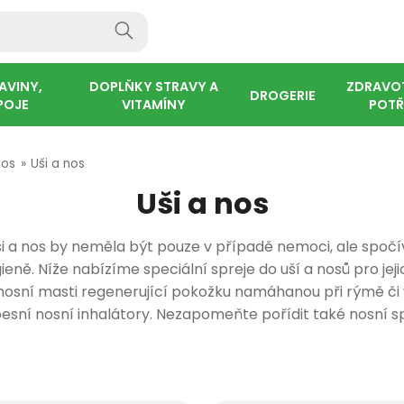
AVINY,
DOPLŇKY STRAVY A
ZDRAVO
DROGERIE
POJE
VITAMÍNY
POTŘ
EJE A
Í
LUŠTĚNINY, OBILOVINY A
VETERINÁRNÍ DOPLŇKY
MĚŘENÍ 
DĚTSKÁ
MÜSLI, 
ZDRAVÝ
 ZLĚVNĚNO
STAVA
ČKY
POTŘEBY
 MAMINKY
 KOSMETIKA
VÝPRODEJ
HOMEOPATIKA
CURAPROX
ZDRAVÝ POHYB A SPORT
VETERINA
ORTOPEDICKÉ POMŮCKY
PŘÍSLUŠENSTVÍ PRO DĚTI
PÉČE O TĚLO
POHYB
PARAD
DOMÁCÍ
KOJENÍ
nos
Uši a nos
S
SEMÍNKA
STRAVY
LÉKÁRN
DROGER
SMĚSI
VZHLE
Uši a nos
lěvněno
 kartáčky
ehty
tné
Výprodej
Schüsslerovy soli
Sady Curaprox
Aminokyseliny
Antiparazitika pro kočky
Tejpy
Doplňky k dudlíkům
Suchá a citlivá pokožka
Bolest 
Kartáč
Dávkov
Vitamín
výrobky
Obiloviny
Doplňky stravy pro psy
Měření 
Snídaň
Vitamín
Dětská 
 pro děti
sníky
 těhotné
zobrazit další
Polykomponentní
Zubní pasty Curaprox
Zinek
Proti střevním parazitům
Nesmeky
Dudlíky
Sprchové gely a mýdla
Vitamín
Zubní p
Respirá
Kosmeti
lékárn
Semínka
Doplňky stravy pro kočky
Müsli
Vitamín
Zoubky
homeopatika
pohybov
parade
matky
 kartáčky
sty
ouby zvířat
Dětské kartáčky Curaprox
Hořčík - Magnesium
Antiparazitické šampony
Chodítka
zobrazit další
Deodoranty
Antibakt
zobrazi
ši a nos by neměla být pouze v případě nemoci, ale spočí
a
Luštěniny
zobrazit další
Kaše
Vitamín
Vlásky
Monokomponentní
Speciál
Ústní v
mýdla a
Prsní v
nutí
ínky
ní vlasů
 - veterina
Mezizubní kartáčky
Želatina
Veterinární doplňky stravy
Ortézy, bandáže, návleky
Po opalování
ně. Níže nabízíme speciální spreje do uší a nosů pro jejic
ganismu
zobrazit další
zobrazi
Zpevněn
zobrazi
homeopatika
parade
Curaprox
Osteop
Jednor
Odsáva
y
řeby
Kosti a zuby
Antiparazitika pro psy
Vložky do bot
Masážní přípravky
 nosní masti regenerující pokožku namáhanou při rýmě či 
Pilulky
Homeopatika AKH
zobrazi
Kartáčky Curaprox
Léčivé 
Ručníky
zobrazi
apesní nosní inhalátory. Nezapomeňte pořídit také nosní s
zobrazit další
zobrazit další
zobrazit další
zobrazit další
zobrazi
zobrazit další
zobrazit další
zobrazi
zobrazi
PLŇKY
MOČOVÁ SOUSTAVA A
HLAVA, PAMĚŤ A DUŠEVNÍ
ÚSTNÍ VODY, SPREJE,
MOČOVÉ
MEZIZU
 VLASY
 SLADIDLA
ČAJE
ZDRAVÉ
DĚTSKÁ KOSMETIKA A
 MIMINEK
POHLAVNÍ ORGÁNY
POHODA
ROZTOKY
ORGÁN
NITĚ
É TESTY
KORONAVIRUS
OČI, UŠ