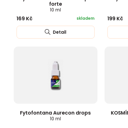
forte
10 ml
169 Kč
199 Kč
skladem
Detail
Fytofontana Aurecon drops
KOSMÍ
10 ml