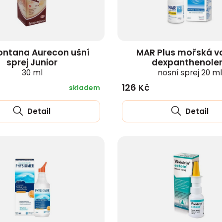
ontana Aurecon ušní
MAR Plus mořská v
sprej Junior
dexpanthenol
30 ml
nosní sprej 20 m
126 Kč
skladem
Detail
Detail