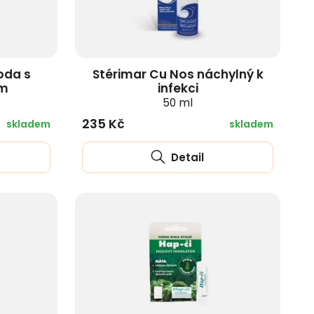
oda s
Stérimar Cu Nos náchylný k
em
infekci
l
50 ml
235 Kč
skladem
skladem
Detail