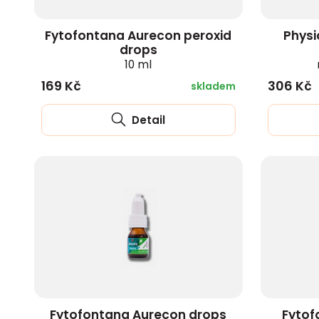
Fytofontana Aurecon peroxid
Physi
drops
10 ml
169 Kč
306 Kč
skladem
Detail
Fytofontana Aurecon drops
Fytof