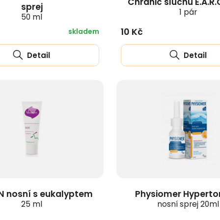
Chránič sluchu E.A.R.
sprej
1 pár
50 ml
10 Kč
skladem
Detail
Detail
N nosní s eukalyptem
Physiomer Hyperto
25 ml
nosní sprej 20ml