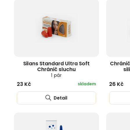
POMŮCKY
Migréna a bolest hlavy
Bělící zubní pasty
Vyrážka, svědě
Náhradní kart
Sůl
Odstranění klíštěte
Juniorská mléka
Multivitamíny a vitamíny
Nosík
CBD kapky a ol
Plenkové kalho
Těhotenské te
Odvykání kouření
Bělení zubů
Hojení ran a v
zobrazit další
Koření
pro děti
Termofory
Po bodnutí hmyzem
Pokračovací kojenecká
Dětské uši
Mumio
Dětské vlhčen
Testy na COVI
Dutina ústní
zobrazit další
Mykózy
Přírodní sladid
mléka
Laktobacily pro děti
Rehabilitační míčky
Přípravky proti vším
Dětské oči
Kotvičník
Opruzeniny u 
Alkoholové tes
Poruchy paměti
Dezinfekce kůž
Hroznový cukr
Nemléčné kaše
zobrazit další
Zdravotní polštáře
Pinzety na klíšťata
Dětská manikúra
Spirulina
Dětské přebal
Testy na cukr
Nespavost, nervozita
Léčba akné
Tekutá sladidl
Dětské příkrmy
Termosáčky
podložky
zobrazit další
zobrazit další
Kurkuma
Ostatní diagn
zobrazit další
zobrazit další
zobrazit další
Dětské nápoje
Termofory a termosáčky
Dětské pleny
zobrazit další
testy
zobrazit další
zobrazit další
zobrazit další
zobrazit další
SRDCE A CÉVNÍ
DOPLŇKY STR
Silans Standard Ultra Soft
Chránič
SOUSTAVA
ŽENY
Chránič sluchu
si
LÉKÁRNIČKY A OBVAZY
OČNÍ OPTIKA
Hemoroidy
Ženské pohlav
1 pár
Speciální krytí a ošetření
Roztoky na kon
Na krvinky
Menopauza
23 Kč
26 Kč
skladem
rán
čočky
Krevní tlak
D-manosa
Zástava krvácení
Kontaktní čočk
Kyselina listová
Zdravá menst
Detail
Firemní lékárničky
Brýle
Koenzym Q10
Vitamíny a min
Autolékárničky a náhradní
Kapky při noše
těhotné
zobrazit další
náplně
zobrazit další
zobrazit další
Izotermické fólie