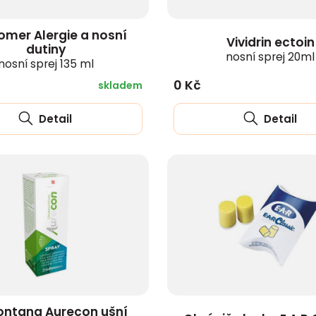
omer Alergie a nosní
Vividrin ectoin
dutiny
nosní sprej 20ml
nosní sprej 135 ml
0 Kč
skladem
Detail
Detail
ontana Aurecon ušní