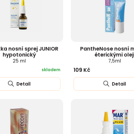
zobrazit další
ka nosní sprej JUNIOR
PantheNose nosní 
hypotonický
éterickými olej
25 ml
7,5ml
109 Kč
skladem
Detail
Detail