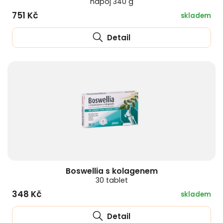
nápoj 340 g
751 Kč
skladem
Detail
Boswellia s kolagenem
30 tablet
348 Kč
skladem
Detail