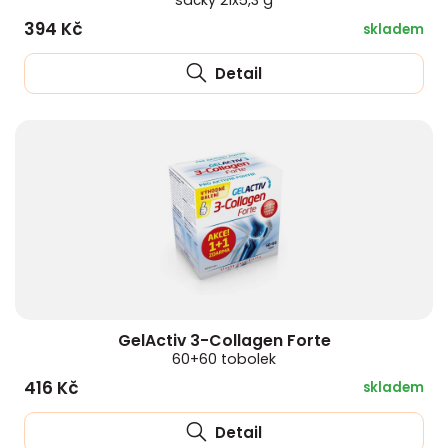
sáčky 21x5,3 g
394 Kč
skladem
Detail
GelActiv 3-Collagen Forte
60+60 tobolek
416 Kč
skladem
Detail