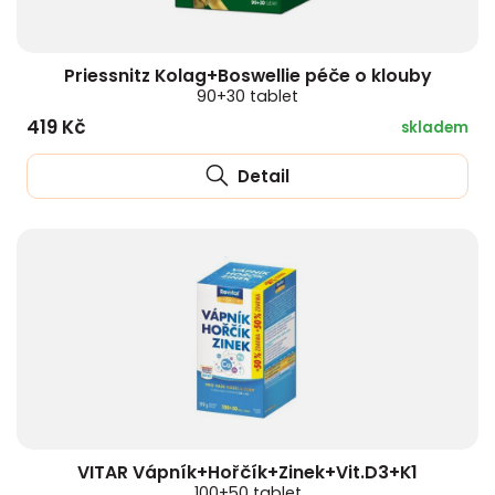
Priessnitz Kolag+Boswellie péče o klouby
90+30 tablet
419 Kč
skladem
Detail
VITAR Vápník+Hořčík+Zinek+Vit.D3+K1
100+50 tablet