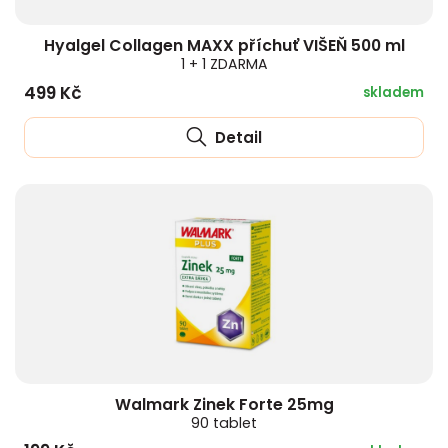
HLÍVA ÚSTŘIČNÁ
KOENZYM Q10
SPECIÁLNÍ PÉČE O PLEŤ
AROMATERAPIE
Hyalgel Collagen MAXX příchuť VIŠEŇ 500 ml
1 + 1 ZDARMA
ČESNEK
MACA
STRIE A CELULITIDA
499 Kč
skladem
ŠÍPEK
PÉČE O POPRSÍ
Detail
ŽENŠEN
OPALOVÁNÍ
DETOXIKAČNÍ OČISTA ORGANISMU
ŠTÍTNÁ ŽLÁZA
Walmark Zinek Forte 25mg
90 tablet