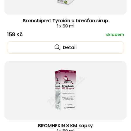
Bronchipret Tymián a břečťan sirup
1 x 50 ml
158 Kč
skladem
Detail
BROMHEXIN 8 KM kapky