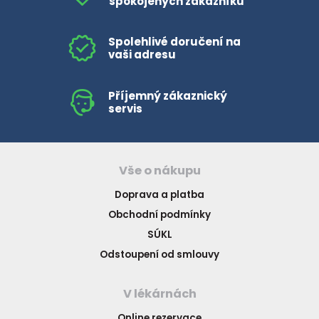
spokojených zákazníků
Spolehlivé doručení na
vaši adresu
Příjemný zákaznický
servis
Vše o nákupu
Doprava a platba
Obchodní podmínky
SÚKL
Odstoupení od smlouvy
V lékárnách
Online rezervace