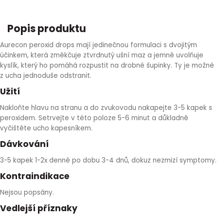
HLÍVA ÚSTŘIČNÁ
KOENZYM Q10
SPECIÁLNÍ PÉČE O PLEŤ
AROMATERAPIE
Popis produktu
ČESNEK
MACA
STRIE A CELULITIDA
Aurecon peroxid drops mají jedinečnou formulaci s dvojitým
účinkem, která změkčuje ztvrdnutý ušní maz a jemně uvolňuje
ŠÍPEK
PÉČE O POPRSÍ
kyslík, který ho pomáhá rozpustit na drobné šupinky. Ty je možné
z ucha jednoduše odstranit.
ŽENŠEN
OPALOVÁNÍ
Užití
Nakloňte hlavu na stranu a do zvukovodu nakapejte 3-5 kapek s
DETOXIKAČNÍ OČISTA ORGANISMU
peroxidem. Setrvejte v této poloze 5-6 minut a důkladně
vyčištěte ucho kapesníkem.
ŠTÍTNÁ ŽLÁZA
Dávkování
3-5 kapek 1-2x denně po dobu 3-4 dnů, dokuz nezmizí symptomy.
Kontraindikace
Nejsou popsány.
Vedlejší příznaky