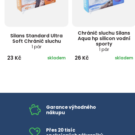
Chránič sluchu Silans
Silans Standard Ultra
Aqua hp silicon vodní
Soft Chránič sluchu
sporty
1 pár
1 pár
23 Kč
26 Kč
skladem
skladem
Garance výhodného
nákupu
Přes 20 tisíc