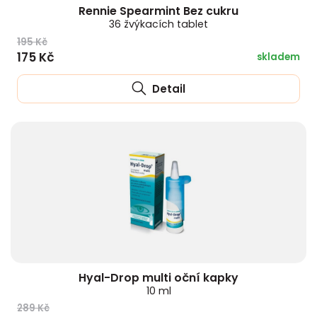
Rennie Spearmint Bez cukru
36 žvýkacích tablet
195 Kč
175 Kč
skladem
Detail
Hyal-Drop multi oční kapky
10 ml
289 Kč