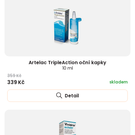
Artelac TripleAction oční kapky
10 ml
359 Kč
339 Kč
skladem
Detail