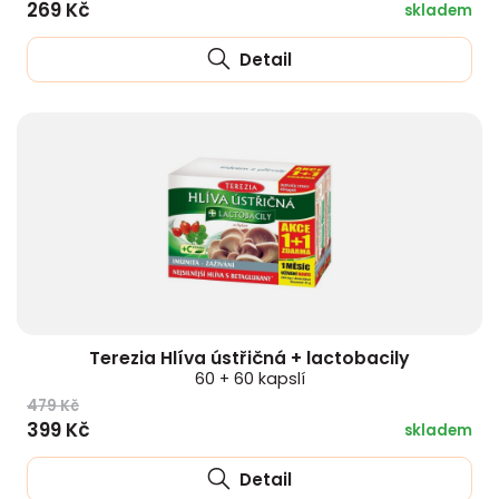
269 Kč
skladem
Detail
Terezia Hlíva ústřičná + lactobacily
60 + 60 kapslí
479 Kč
399 Kč
skladem
Detail