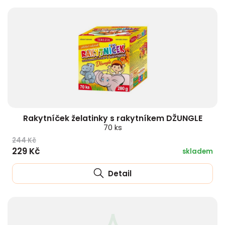
Rakytníček želatinky s rakytníkem DŽUNGLE
70 ks
244 Kč
229 Kč
skladem
Detail