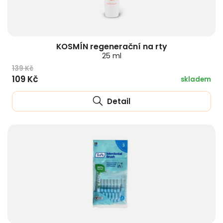
KOSMÍN regenerační na rty
25 ml
139 Kč
109 Kč
skladem
Detail