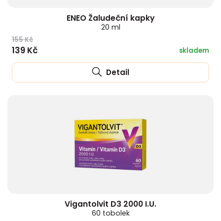
ENEO Žaludeční kapky
20 ml
155 Kč
139 Kč
skladem
Detail
Vigantolvit D3 2000 I.U.
60 tobolek