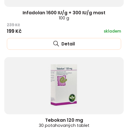
Infadolan 1600 IU/g + 300 IU/g mast
100 g
239 Kč
199 Kč
skladem
Detail
Tebokan 120 mg
30 potahovaných tablet