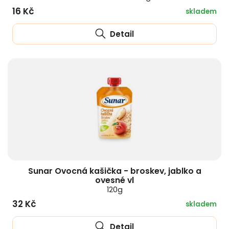
16 Kč
skladem
Detail
Sunar Ovocná kašička - broskev, jablko a
ovesné vl
120g
32 Kč
skladem
Detail