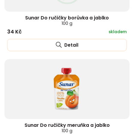
HLÍVA ÚSTŘIČNÁ
KOENZYM Q10
SPECIÁLNÍ PÉČE O PLEŤ
AROMATERAPIE
Sunar Do ručičky borůvka a jablko
ČESNEK
MACA
STRIE A CELULITIDA
100 g
34 Kč
skladem
ŠÍPEK
PÉČE O POPRSÍ
Detail
ŽENŠEN
OPALOVÁNÍ
DETOXIKAČNÍ OČISTA ORGANISMU
ŠTÍTNÁ ŽLÁZA
Sunar Do ručičky meruňka a jablko
100 g