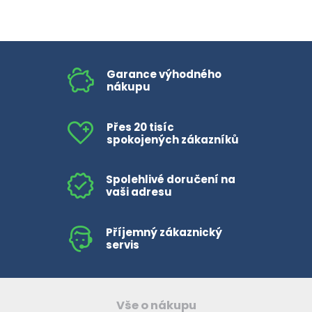
HLÍVA ÚSTŘIČNÁ
KOENZYM Q10
SPECIÁLNÍ PÉČE O PLEŤ
AROMATERAPIE
ČESNEK
MACA
STRIE A CELULITIDA
Garance výhodného
nákupu
ŠÍPEK
PÉČE O POPRSÍ
Přes 20 tisíc
ŽENŠEN
OPALOVÁNÍ
spokojených zákazníků
DETOXIKAČNÍ OČISTA ORGANISMU
Spolehlivé doručení na
vaši adresu
ŠTÍTNÁ ŽLÁZA
Příjemný zákaznický
servis
Vše o nákupu