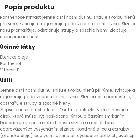
Popis produktu
HLÍVA ÚSTŘIČNÁ
KOENZYM Q10
SPECIÁLNÍ PÉČE O PLEŤ
AROMATERAPIE
Panthenose mmast jemně čistí nosní dutinu, snižuje tvorbu hlenů
ČESNEK
MACA
STRIE A CELULITIDA
při rýmě, zvlhčuje a regeneruje podrážděnou nosní sliznici. Sliznici
nosu promašťuje, odstraňuje strupy a zaschlé hleny. Zlepšuje
nosní průchodnost.
ŠÍPEK
PÉČE O POPRSÍ
Účinné látky
ŽENŠEN
OPALOVÁNÍ
Eterické oleje
Panthenol
Vitamin E
DETOXIKAČNÍ OČISTA ORGANISMU
Užití
ŠTÍTNÁ ŽLÁZA
Jemně čistí nosní dutinu, snižuje tvorbu hlenů při rýmě, zvlhčuje a
regeneruje podrážděnou nosní sliznici. Sliznici nosu promašťuje,
odstraňuje strupy a zaschlé hleny.
Zlepšuje nosní průchodnost. Ošetřuje pokožku v okolí nosních
dírek, která může být poškozena rýmou a častým smrkáním.
Doporučuje se při zánětech nosní sliznice a nosohltanu
doprovázených vysycháním sliznice. Rostlinné silice a extrakty
(éterické oleje) jsou velmi účinné při dýchacích obtížích, uvolňují