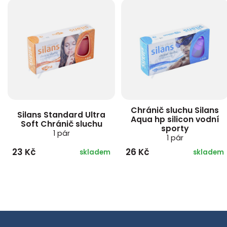
Chránič sluchu Silans
Silans Standard Ultra
Aqua hp silicon vodní
Soft Chránič sluchu
sporty
1 pár
1 pár
23 Kč
26 Kč
skladem
skladem