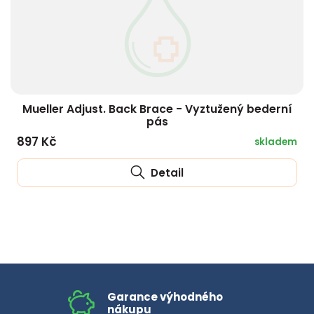
HLÍVA ÚSTŘIČNÁ
KOENZYM Q10
SPECIÁLNÍ PÉČE O PLEŤ
AROMATERAPIE
ČESNEK
MACA
STRIE A CELULITIDA
ŠÍPEK
PÉČE O POPRSÍ
Mueller Adjust. Back Brace - Vyztužený bederní
pás
ŽENŠEN
OPALOVÁNÍ
897 Kč
skladem
DETOXIKAČNÍ OČISTA ORGANISMU
Detail
ŠTÍTNÁ ŽLÁZA
Garance výhodného
nákupu