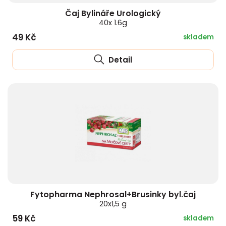
Čaj Bylináře Urologický
40x 1.6g
49 Kč
skladem
Detail
Fytopharma Nephrosal+Brusinky byl.čaj
20x1,5 g
59 Kč
skladem