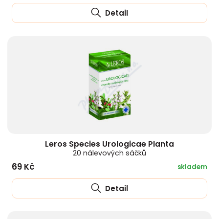
Detail
Leros Species Urologicae Planta
20 nálevových sáčků
69 Kč
skladem
Detail