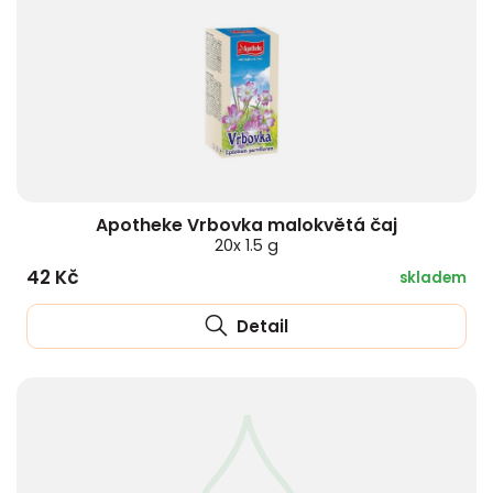
Apotheke Vrbovka malokvětá čaj
20x 1.5 g
42 Kč
skladem
Detail