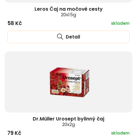
Leros Čaj na močové cesty
20x1.5g
58 Kč
skladem
Detail
Dr.Müller Urosept bylinný čaj
20x2g
79 Kč
skladem