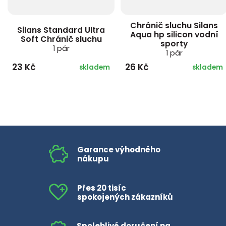
Chránič sluchu Silans
Silans Standard Ultra
Aqua hp silicon vodní
Soft Chránič sluchu
sporty
1 pár
1 pár
23 Kč
26 Kč
skladem
skladem
Garance výhodného
nákupu
Přes 20 tisíc
spokojených zákazníků
Spolehlivé doručení na