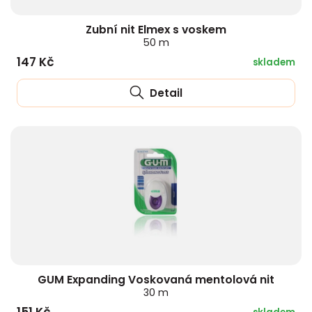
Zubní nit Elmex s voskem
50 m
147 Kč
skladem
Detail
GUM Expanding Voskovaná mentolová nit
30 m