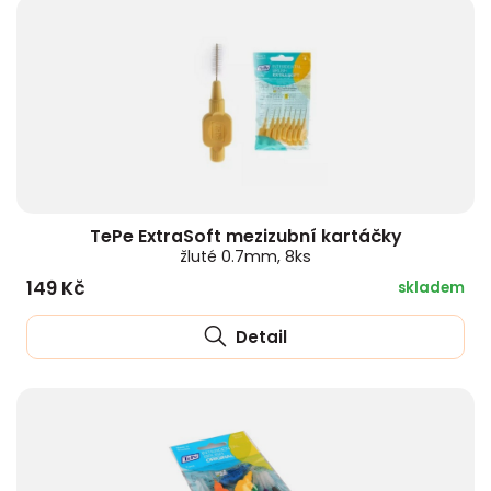
TePe ExtraSoft mezizubní kartáčky
žluté 0.7mm, 8ks
149 Kč
skladem
Detail