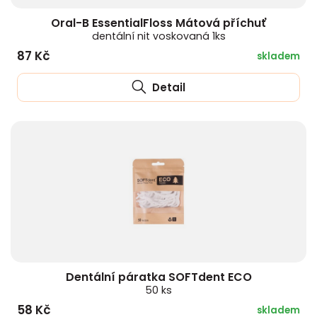
Oral-B EssentialFloss Mátová příchuť
dentální nit voskovaná 1ks
87 Kč
skladem
Detail
Dentální páratka SOFTdent ECO
50 ks
58 Kč
skladem