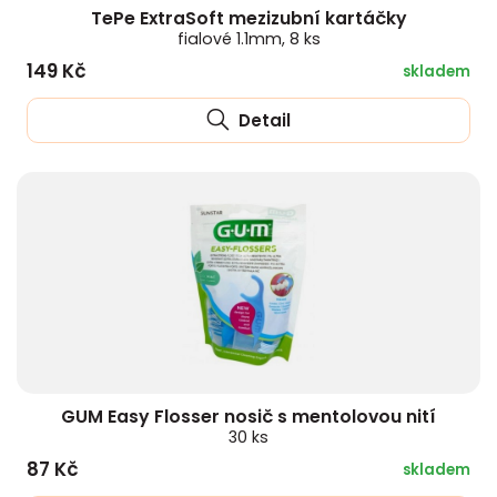
TePe ExtraSoft mezizubní kartáčky
fialové 1.1mm, 8 ks
149 Kč
skladem
Detail
GUM Easy Flosser nosič s mentolovou nití
30 ks
87 Kč
skladem