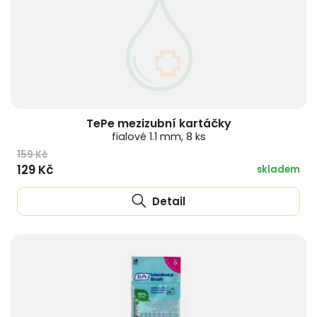
TePe mezizubní kartáčky
fialové 1.1 mm, 8 ks
159 Kč
129 Kč
skladem
Detail