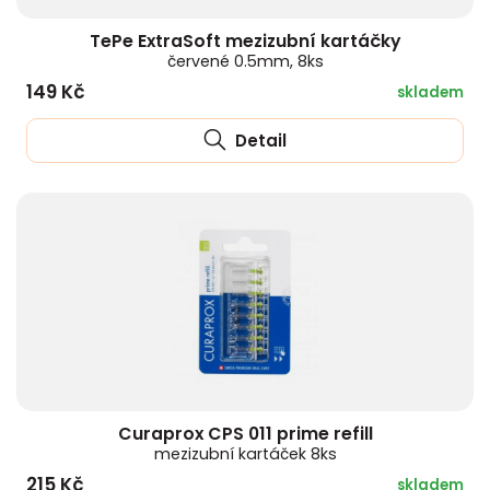
TePe ExtraSoft mezizubní kartáčky
červené 0.5mm, 8ks
149 Kč
skladem
Detail
Curaprox CPS 011 prime refill
mezizubní kartáček 8ks
215 Kč
skladem