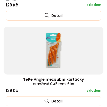
129 Kč
skladem
HLÍVA ÚSTŘIČNÁ
KOENZYM Q10
SPECIÁLNÍ PÉČE O PLEŤ
AROMATERAPIE
Detail
ČESNEK
MACA
STRIE A CELULITIDA
ŠÍPEK
PÉČE O POPRSÍ
ŽENŠEN
OPALOVÁNÍ
DETOXIKAČNÍ OČISTA ORGANISMU
ŠTÍTNÁ ŽLÁZA
TePe Angle mezizubní kartáčky
oranžové 0.45 mm, 6 ks
129 Kč
skladem
Detail