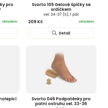
ky pro
Svorto 105 Gelové špičky se
y
srdíčkem
vel. 34-37 (S), 1 pár
209 Kč
skladem
skladem
Detail
molepicí
Svorto 046 Podpatěnky pro
patní ostruhu vel. 33-36