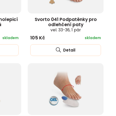
molepicí
Svorto 041 Podpatěnky pro
á
odlehčení paty
vel. 33-36, 1 pár
105 Kč
skladem
skladem
Detail