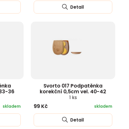
Detail
ěnka
Svorto 017 Podpatěnka
 33-36
korekční 0,5cm vel. 40-42
1 ks
99 Kč
skladem
skladem
Detail