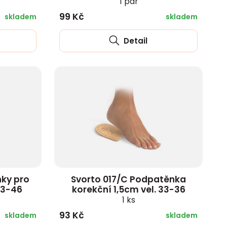
1 pár
99 Kč
skladem
skladem
Detail
ky pro
Svorto 017/C Podpatěnka
43-46
korekční 1,5cm vel. 33-36
1 ks
93 Kč
skladem
skladem