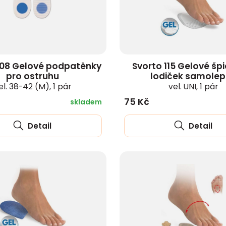
108 Gelové podpatěnky
Svorto 115 Gelové šp
pro ostruhu
lodiček samolep
el. 38-42 (M), 1 pár
vel. UNI, 1 pár
75 Kč
skladem
Detail
Detail