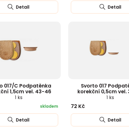
Detail
Detail
to 017/C Podpatěnka
Svorto 017 Podpat
ční 1,5cm vel. 43-46
korekční 0,5cm vel.
1 ks
1 ks
72 Kč
skladem
Detail
Detail