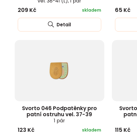
vel. 38-41 (L), 1 pár
209 Kč
65 Kč
skladem
Detail
Svorto 046 Podpatěnky pro
Svort
patní ostruhu vel. 37-39
patn
1 pár
123 Kč
115 Kč
skladem