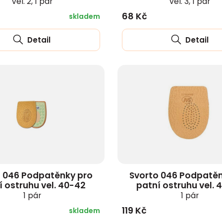
vel. 2, 1 pár
vel. 3, 1 pár
68 Kč
skladem
Detail
Detail
o 046 Podpatěnky pro
Svorto 046 Podpatěn
í ostruhu vel. 40-42
patní ostruhu vel. 
1 pár
1 pár
119 Kč
skladem