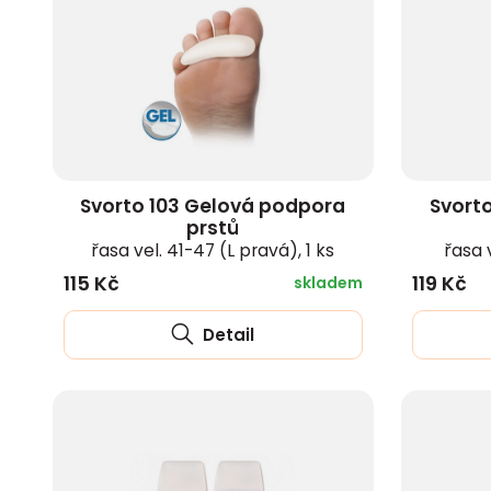
zobrazit další
Svorto 103 Gelová podpora
Svort
prstů
řasa vel. 41-47 (L pravá), 1 ks
řasa 
115 Kč
119 Kč
skladem
Detail