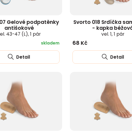
107 Gelové podpatěnky
Svorto 018 Srdíčka sa
antišokové
- kapka béžov
el. 43-47 (L), 1 pár
vel. 1, 1 pár
68 Kč
skladem
Detail
Detail