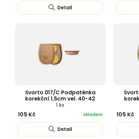
Detail
Svorto 017/C Podpatěnka
Svor
korekční 1,5cm vel. 40-42
korek
1 ks
105 Kč
105 Kč
skladem
Detail