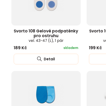
Svorto 108 Gelové podpatěnky
Svorto 
pro ostruhu
vel. 43-47 (L), 1 pár
v
189 Kč
199 Kč
skladem
Detail