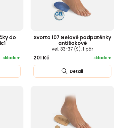
ičky do
Svorto 107 Gelové podpatěnky
icí
antišokové
vel. 33-37 (S), 1 pár
201 Kč
skladem
skladem
Detail