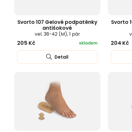
Svorto 107 Gelové podpatěnky
Svorto 
antišokové
vel. 38-42 (M), 1 pár
v
205 Kč
204 Kč
skladem
Detail