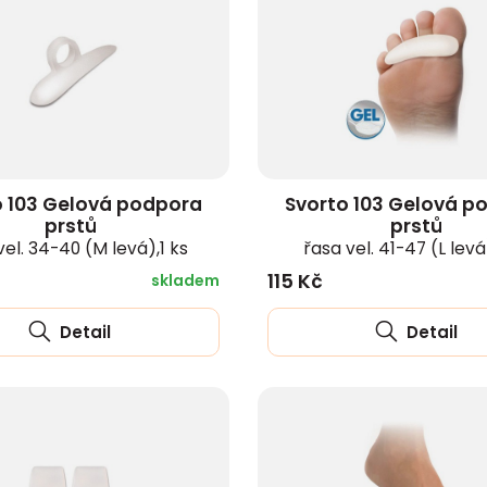
zobrazit další
o 103 Gelová podpora
Svorto 103 Gelová p
prstů
prstů
vel. 34-40 (M levá),1 ks
řasa vel. 41-47 (L levá)
115 Kč
skladem
Detail
Detail