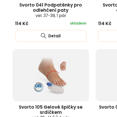
Svorto 041 Podpatěnky pro
Svort
odlehčení paty
vel. 37-39, 1 pár
114 Kč
114 Kč
skladem
Detail
Svorto 105 Gelové špičky se
Svorto 
srdíčkem