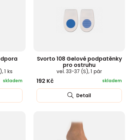
odpora
Svorto 108 Gelové podpatěnky
pro ostruhu
, 1 ks
vel. 33-37 (S), 1 pár
192 Kč
skladem
skladem
Detail