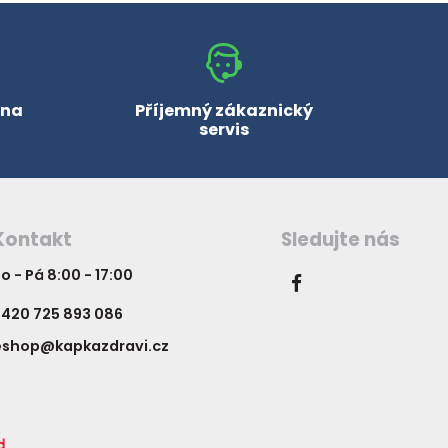
 na
Příjemný zákaznický
servis
Kontakt
Sledujte nás
o - Pá 8:00 - 17:00
420 725 893 086
eshop@kapkazdravi.cz