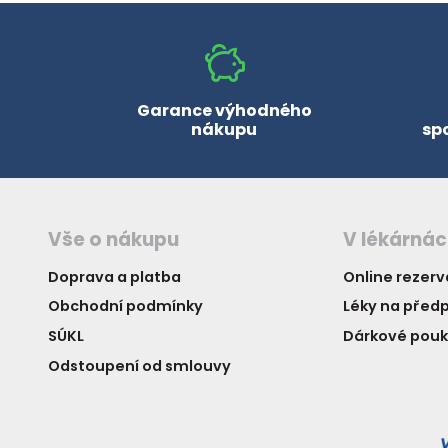
zobrazit další
Garance výhodného
nákupu
sp
Vše o nákupu
V lékárná
Doprava a platba
Online rezer
Obchodní podmínky
Léky na předp
SÚKL
Dárkové pou
Odstoupení od smlouvy