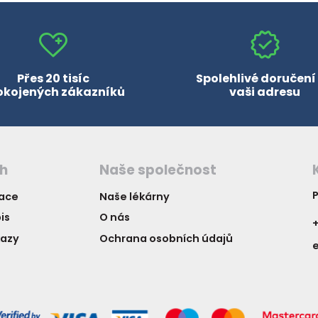
zobrazit další
Přes 20 tisíc
Spolehlivé doručení
okojených zákazníků
vaši adresu
ch
Naše společnost
P
vace
Naše lékárny
is
O nás
+
kazy
Ochrana osobních údajů