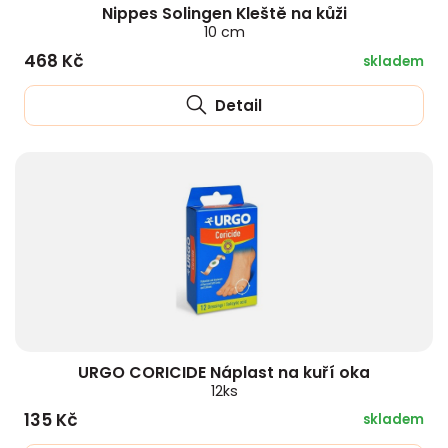
Nippes Solingen Kleště na kůži
10 cm
468 Kč
skladem
Detail
URGO CORICIDE Náplast na kuří oka
12ks
135 Kč
skladem