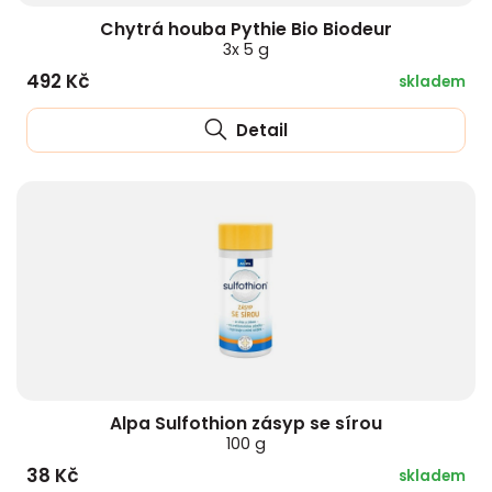
Chytrá houba Pythie Bio Biodeur
3x 5 g
492 Kč
skladem
Detail
Alpa Sulfothion zásyp se sírou
100 g
38 Kč
skladem