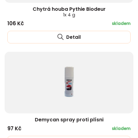
Chytrá houba Pythie Biodeur
1x 4 g
106 Kč
skladem
Detail
Demycan spray proti plísni
97 Kč
skladem