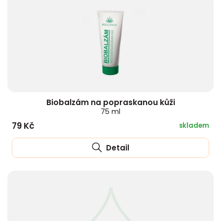
Biobalzám na popraskanou kůži
75 ml
79 Kč
skladem
Detail