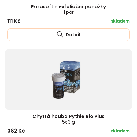
Parasoftin exfoliační ponožky
1 pár
111 Kč
skladem
Detail
Chytrá houba Pythie Bio Plus
5x 3 g
382 Kč
skladem