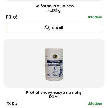
Solfatan Pro Balneo
4x100 g
113 Kč
skladem
Detail
Protiplísňový zásyp na nohy
120 ml
78 Kč
skladem