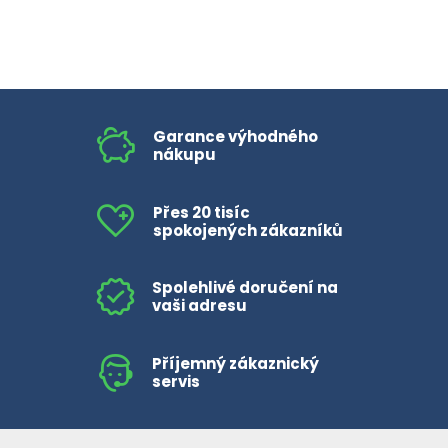
HLÍVA ÚSTŘIČNÁ
KOENZYM Q10
SPECIÁLNÍ PÉČE O PLEŤ
AROMATERAPIE
ČESNEK
MACA
STRIE A CELULITIDA
ŠÍPEK
PÉČE O POPRSÍ
Garance výhodného
nákupu
ŽENŠEN
OPALOVÁNÍ
Přes 20 tisíc
spokojených zákazníků
DETOXIKAČNÍ OČISTA ORGANISMU
Spolehlivé doručení na
ŠTÍTNÁ ŽLÁZA
vaši adresu
Příjemný zákaznický
servis