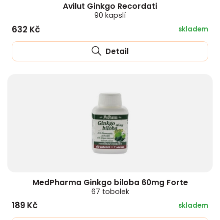
Avilut Ginkgo Recordati
HLÍVA ÚSTŘIČNÁ
KOENZYM Q10
SPECIÁLNÍ PÉČE O PLEŤ
AROMATERAPIE
90 kapslí
632 Kč
skladem
ČESNEK
MACA
STRIE A CELULITIDA
Detail
ŠÍPEK
PÉČE O POPRSÍ
ŽENŠEN
OPALOVÁNÍ
DETOXIKAČNÍ OČISTA ORGANISMU
ŠTÍTNÁ ŽLÁZA
MedPharma Ginkgo biloba 60mg Forte
67 tobolek
189 Kč
skladem