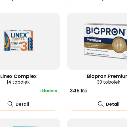
Linex Complex
Biopron Premi
14 tobolek
30 tobolek
345 Kč
skladem
Detail
Detail