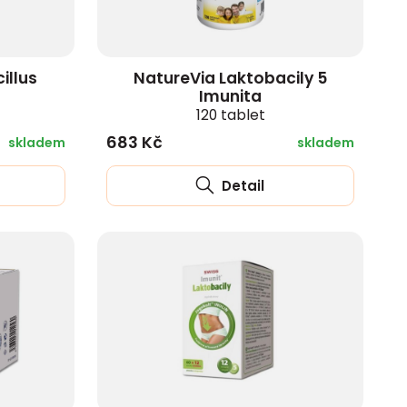
illus
NatureVia Laktobacily 5
Imunita
120 tablet
683 Kč
skladem
skladem
Detail