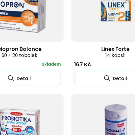
zobrazit další
Biopron Balance
Linex Forte
60 + 20 tobolek
14 kapslí
167 Kč
skladem
Detail
Detail