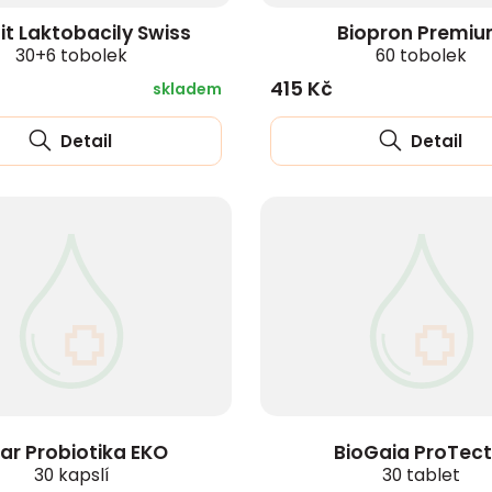
it Laktobacily Swiss
Biopron Premi
30+6 tobolek
60 tobolek
415 Kč
skladem
Detail
Detail
tar Probiotika EKO
BioGaia ProTect
30 kapslí
30 tablet