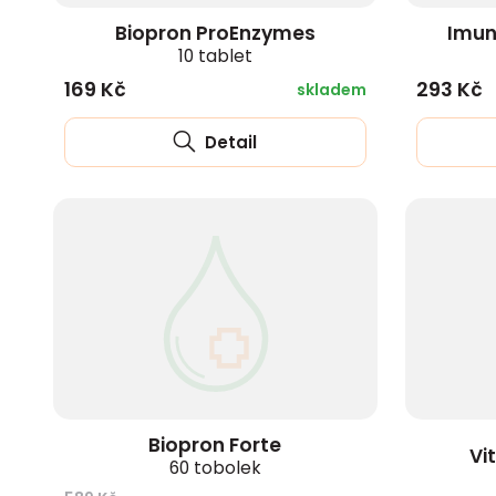
Biopron ProEnzymes
Imun
10 tablet
169 Kč
293 Kč
skladem
Detail
Biopron Forte
Vi
60 tobolek