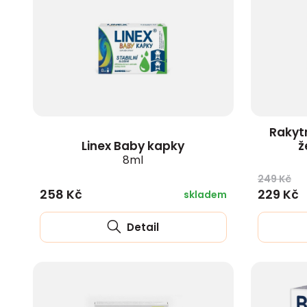
Rakyt
Linex Baby kapky
ž
8ml
249 Kč
258 Kč
229 Kč
skladem
Detail