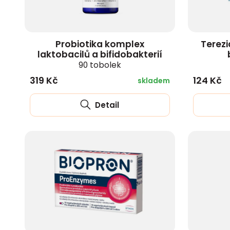
Probiotika komplex
Terezi
laktobacilů a bifidobakterií
90 tobolek
319 Kč
124 Kč
skladem
Detail