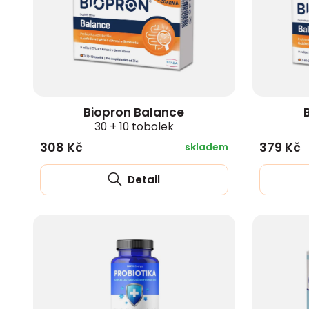
zobrazit další
Biopron Balance
30 + 10 tobolek
308 Kč
379 Kč
skladem
Detail