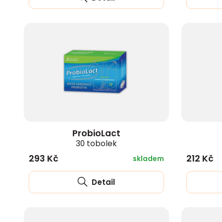
ProbioLact
30 tobolek
293 Kč
212 Kč
skladem
Detail