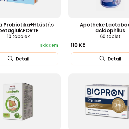
a Probiotika+Hl.ústř.s
Apotheke Lactobac
betagluk.FORTE
acidophilus
10 tobolek
60 tablet
110 Kč
skladem
Detail
Detail