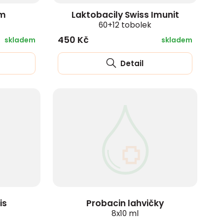
um
Laktobacily Swiss Imunit
60+12 tobolek
450 Kč
skladem
skladem
Detail
is
Probacin lahvičky
8x10 ml