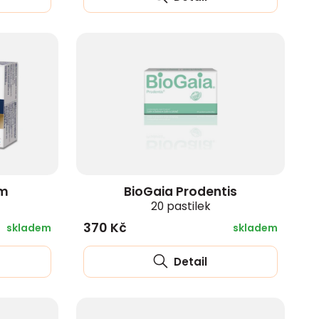
um
BioGaia Prodentis
20 pastilek
370 Kč
skladem
skladem
Detail