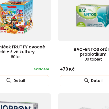
níček FRUTTY ovocné
BAC-ENTOS orál
elé + živé kultury
probiotikum
60 ks
30 tablet
479 Kč
skladem
Detail
Detail