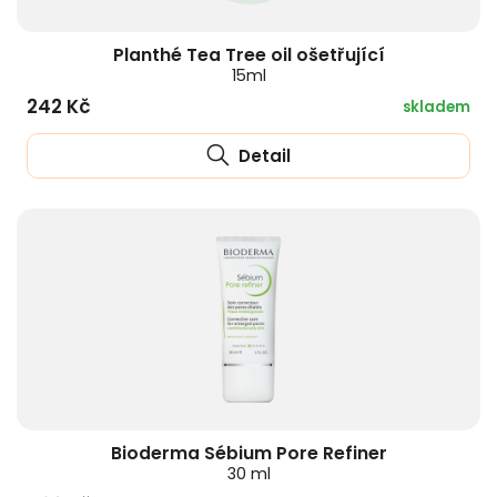
Planthé Tea Tree oil ošetřující
15ml
242 Kč
skladem
Detail
Bioderma Sébium Pore Refiner
30 ml