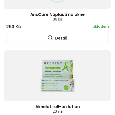
AnsCare Náplasti na akné
36 ks
253 Kč
skladem
Detail
Aknelot roll-on lotion
20 ml