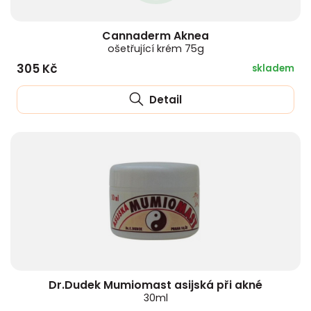
Cannaderm Aknea
ošetřující krém 75g
305 Kč
skladem
Detail
Dr.Dudek Mumiomast asijská při akné
30ml