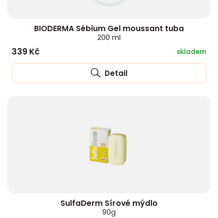
BIODERMA Sébium Gel moussant tuba
200 ml
339 Kč
skladem
Detail
SulfaDerm Sírové mýdlo
90g