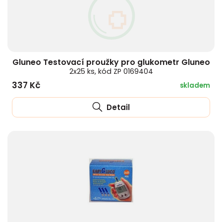
HLÍVA ÚSTŘIČNÁ
KOENZYM Q10
SPECIÁLNÍ PÉČE O PLEŤ
AROMATERAPIE
ČESNEK
MACA
STRIE A CELULITIDA
Gluneo Testovací proužky pro glukometr Gluneo
ŠÍPEK
PÉČE O POPRSÍ
2x25 ks, kód ZP 0169404
337 Kč
skladem
ŽENŠEN
OPALOVÁNÍ
Detail
DETOXIKAČNÍ OČISTA ORGANISMU
ŠTÍTNÁ ŽLÁZA