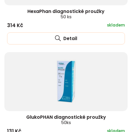
HexaPhan diagnostické proužky
50 ks
314 Kč
skladem
Detail
GlukoPHAN diagnostické proužky
50ks
131 Kč
skladem