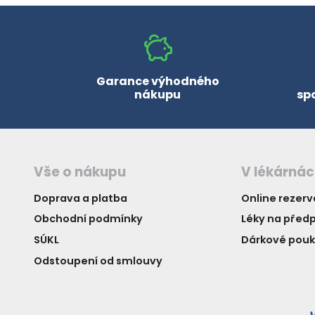
zobrazit další
Garance výhodného
nákupu
sp
Vše o nákupu
V lékárná
Doprava a platba
Online rezer
Obchodní podmínky
Léky na předp
SÚKL
Dárkové pou
Odstoupení od smlouvy