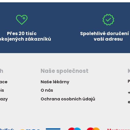
zobrazit další
Přes 20 tisíc
Spolehlivé doručení
okojených zákazníků
vaši adresu
ch
Naše společnost
P
vace
Naše lékárny
is
O nás
+
kazy
Ochrana osobních údajů