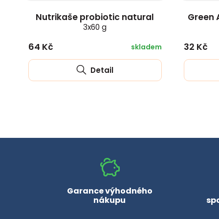
Nutrikaše probiotic natural
Green 
3x60 g
64 Kč
32 Kč
skladem
Detail
Garance výhodného
nákupu
sp