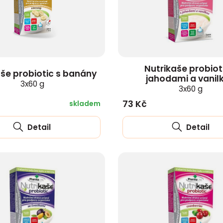
zobrazit další
Nutrikaše probiot
aše probiotic s banány
jahodami a vanil
3x60 g
3x60 g
73 Kč
skladem
Detail
Detail