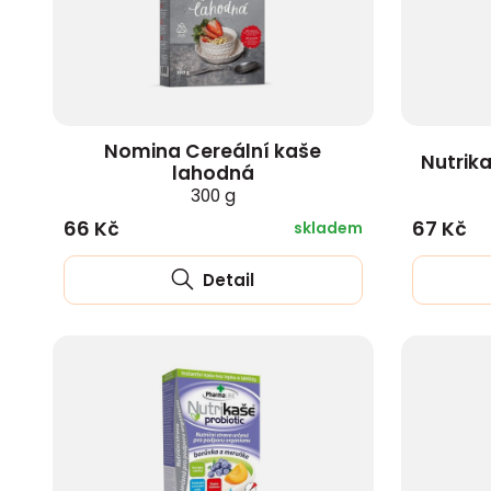
zobrazit další
Nomina Cereální kaše
Nutrik
lahodná
300 g
66 Kč
67 Kč
skladem
Detail