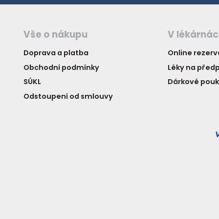
Vše o nákupu
V lékárná
Doprava a platba
Online rezer
Obchodní podmínky
Léky na předp
SÚKL
Dárkové pou
Odstoupení od smlouvy