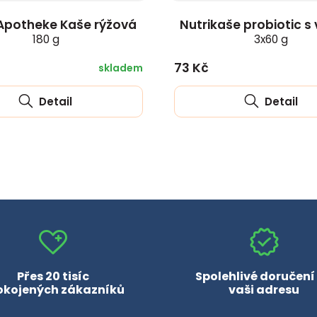
Apotheke Kaše rýžová
Nutrikaše probiotic s
180 g
3x60 g
73 Kč
skladem
Detail
Detail
Přes 20 tisíc
Spolehlivé doručení
okojených zákazníků
vaši adresu