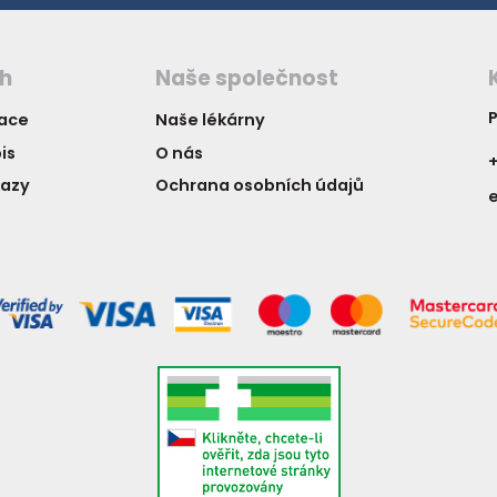
ch
Naše společnost
P
vace
Naše lékárny
is
O nás
+
kazy
Ochrana osobních údajů