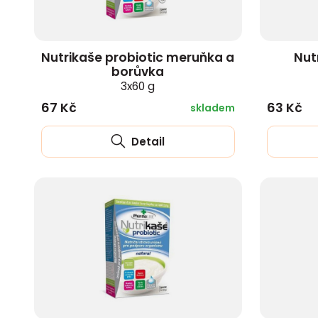
Nutrikaše probiotic meruňka a
Nut
borůvka
3x60 g
67 Kč
63 Kč
skladem
Detail