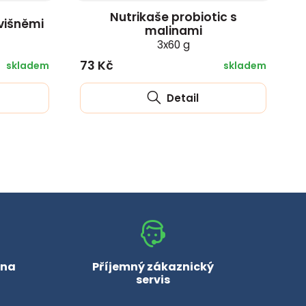
Nutrikaše probiotic s
 višněmi
malinami
3x60 g
73 Kč
skladem
skladem
Detail
 na
Příjemný zákaznický
servis