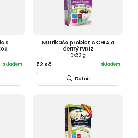
ic s
Nutrikaše probiotic CHIA a
kou
černý rybíz
3x60 g
52 Kč
skladem
skladem
Detail