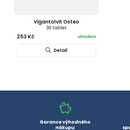
Vigantolvit Osteo
30 tablet
253 Kč
skladem
Detail
Garance výhodného
nákupu
sp