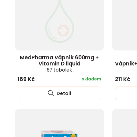
zobrazit další
MedPharma Vápník 600mg +
Vitamin D liquid
Vápník+
67 tobolek
169 Kč
211 Kč
skladem
Detail