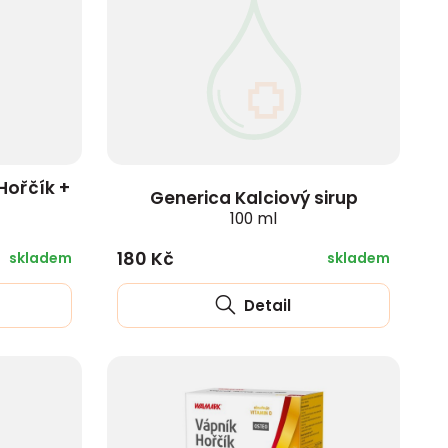
ořčík +
Generica Kalciový sirup
100 ml
180 Kč
skladem
skladem
Detail