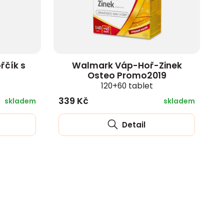
řčík s
Walmark Váp-Hoř-Zinek
Osteo Promo2019
120+60 tablet
339 Kč
skladem
skladem
Detail