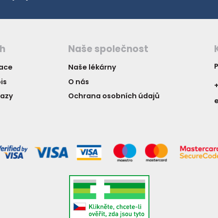
ch
Naše společnost
P
vace
Naše lékárny
is
O nás
+
kazy
Ochrana osobních údajů