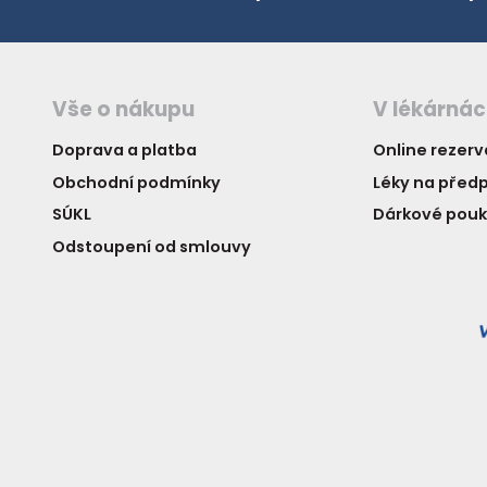
Vše o nákupu
V lékárná
Doprava a platba
Online rezer
Obchodní podmínky
Léky na předp
SÚKL
Dárkové pou
Odstoupení od smlouvy