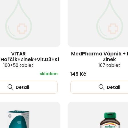
zobrazit další
VITAR
MedPharma Vápník + H
Hořčík+Zinek+Vit.D3+K1
Zinek
100+50 tablet
107 tablet
149 Kč
skladem
Detail
Detail