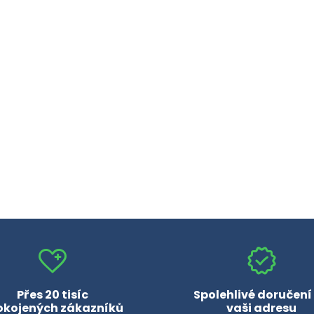
Přes 20 tisíc
Spolehlivé doručení
okojených zákazníků
vaši adresu