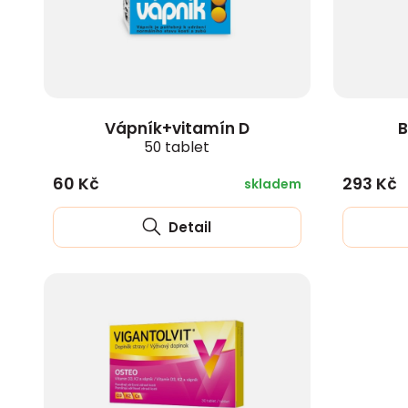
Vápník+vitamín D
B
50 tablet
60 Kč
293 Kč
skladem
Detail