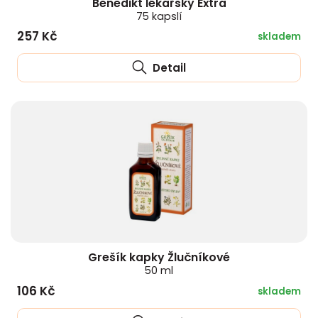
Benedikt lékařský Extra
75 kapslí
257 Kč
skladem
Detail
Grešík kapky Žlučníkové
50 ml
106 Kč
skladem