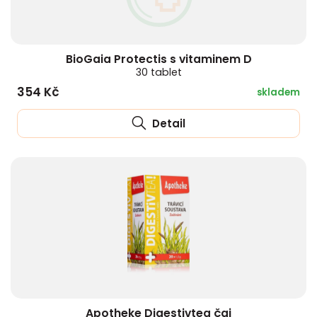
HLÍVA ÚSTŘIČNÁ
KOENZYM Q10
SPECIÁLNÍ PÉČE O PLEŤ
AROMATERAPIE
ČESNEK
MACA
STRIE A CELULITIDA
BioGaia Protectis s vitaminem D
30 tablet
354 Kč
ŠÍPEK
PÉČE O POPRSÍ
skladem
Detail
ŽENŠEN
OPALOVÁNÍ
DETOXIKAČNÍ OČISTA ORGANISMU
ŠTÍTNÁ ŽLÁZA
Apotheke Digestivtea čaj