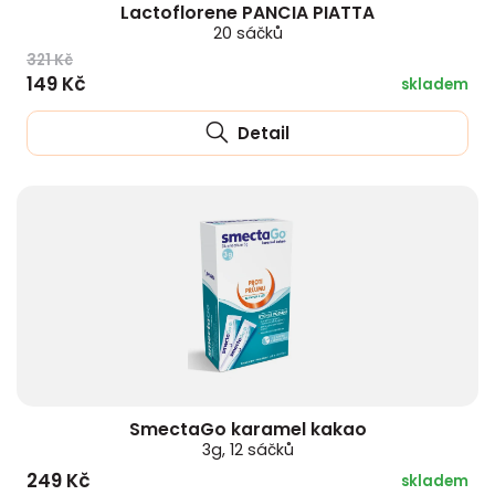
Lactoflorene PANCIA PIATTA
20 sáčků
321 Kč
149 Kč
skladem
Detail
SmectaGo karamel kakao
3g, 12 sáčků
249 Kč
skladem