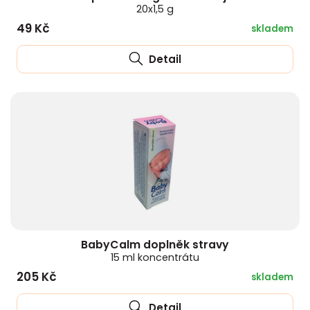
20x1,5 g
49 Kč
skladem
Detail
BabyCalm doplněk stravy
15 ml koncentrátu
205 Kč
skladem
Detail