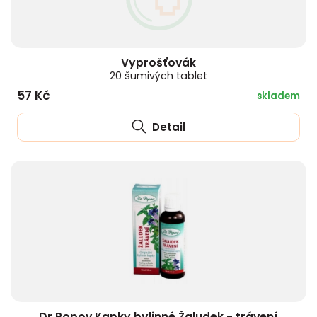
Vyprošťovák
20 šumivých tablet
57 Kč
skladem
Detail
Dr.Popov Kapky bylinné Žaludek - trávení