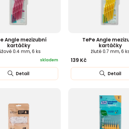
zobrazit další
e Angle mezizubní
TePe Angle meziz
kartáčky
kartáčky
ůžové 0.4 mm, 6 ks
žluté 0.7 mm, 6 k
139 Kč
skladem
Detail
Detail