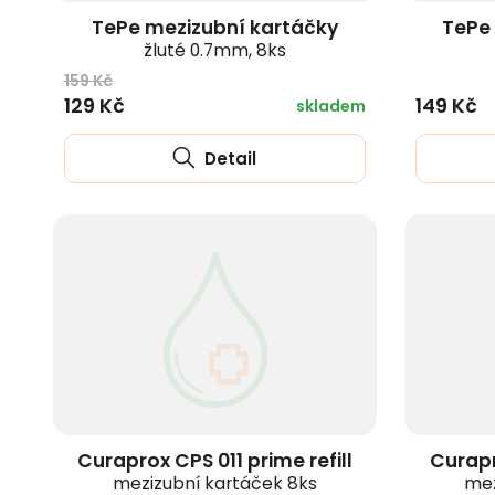
TePe mezizubní kartáčky
TePe 
žluté 0.7mm, 8ks
159 Kč
129 Kč
149 Kč
skladem
Detail
Curaprox CPS 011 prime refill
Curapr
mezizubní kartáček 8ks
mez