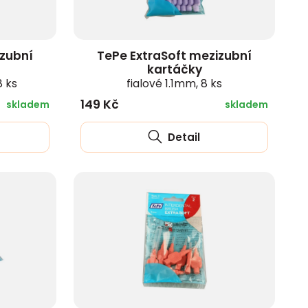
izubní
TePe ExtraSoft mezizubní
kartáčky
 ks
fialové 1.1mm, 8 ks
149 Kč
skladem
skladem
Detail