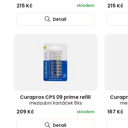
215 Kč
215 Kč
skladem
Detail
Curaprox CPS 09 prime refill
Curapr
mezizubní kartáček 8ks
mez
209 Kč
167 Kč
skladem
Detail