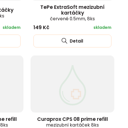
TePe ExtraSoft mezizubní
táčky
kartáčky
ks
červené 0.5mm, 8ks
149 Kč
skladem
skladem
Detail
 refill
Curaprox CPS 08 prime refill
 8ks
mezizubní kartáček 8ks