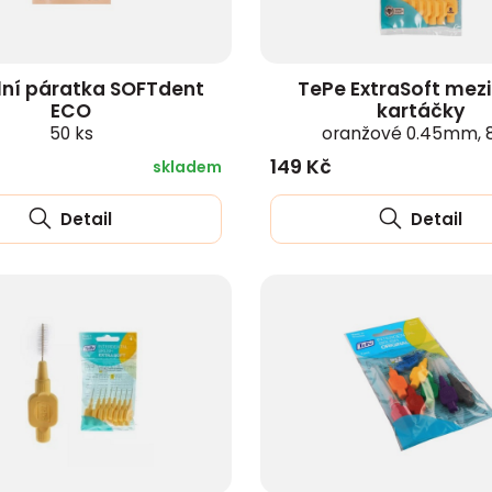
lní páratka SOFTdent
TePe ExtraSoft mez
ECO
kartáčky
50 ks
oranžové 0.45mm, 8
149 Kč
skladem
Detail
Detail