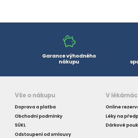
Garance výhodného
nákupu
sp
Vše o nákupu
V lékárná
Doprava a platba
Online rezer
Obchodní podmínky
Léky na předp
SÚKL
Dárkové pou
Odstoupení od smlouvy