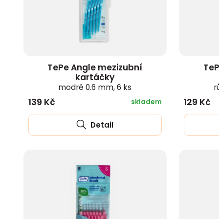
zobrazit další
TePe Angle mezizubní
TeP
kartáčky
modré 0.6 mm, 6 ks
r
139 Kč
129 Kč
skladem
Detail