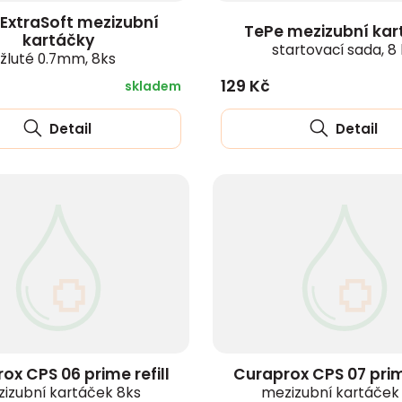
ExtraSoft mezizubní
TePe mezizubní kar
kartáčky
startovací sada, 8 
žluté 0.7mm, 8ks
129 Kč
skladem
Detail
Detail
ox CPS 06 prime refill
Curaprox CPS 07 prime
izubní kartáček 8ks
mezizubní kartáček