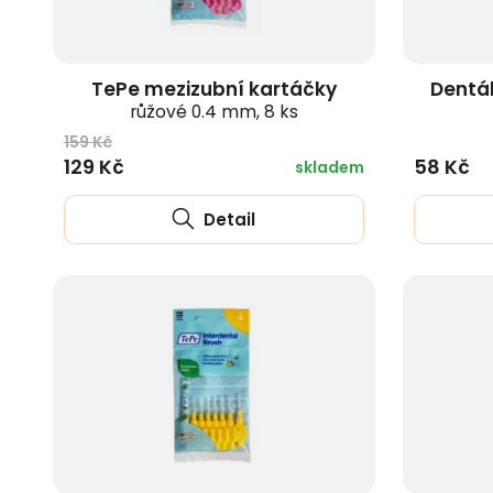
TePe mezizubní kartáčky
Dentá
růžové 0.4 mm, 8 ks
159 Kč
129 Kč
58 Kč
skladem
Detail