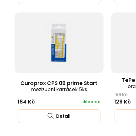
TePe
Curaprox CPS 09 prime Start
ora
mezizubní kartáček 5ks
159 Kč
184 Kč
129 Kč
skladem
Detail