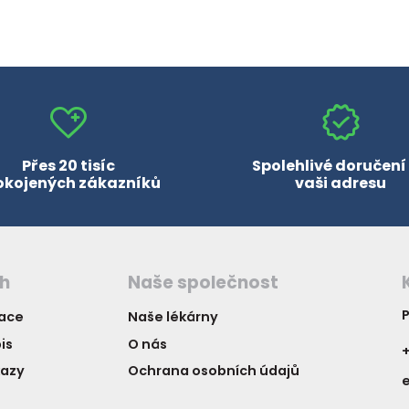
Přes 20 tisíc
Spolehlivé doručení
okojených zákazníků
vaši adresu
ch
Naše společnost
P
vace
Naše lékárny
is
O nás
+
kazy
Ochrana osobních údajů