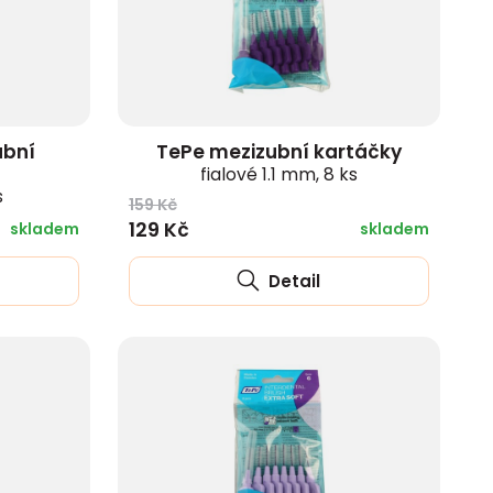
ubní
TePe mezizubní kartáčky
fialové 1.1 mm, 8 ks
s
159 Kč
129 Kč
skladem
skladem
Detail