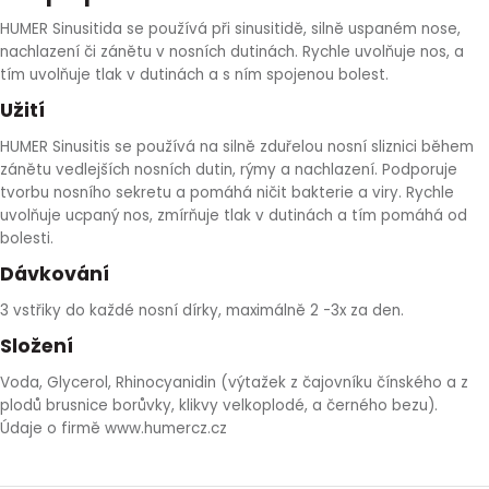
HLÍVA ÚSTŘIČNÁ
KOENZYM Q10
SPECIÁLNÍ PÉČE O PLEŤ
AROMATERAPIE
HUMER Sinusitida se používá při sinusitidě, silně uspaném nose,
nachlazení či zánětu v nosních dutinách. Rychle uvolňuje nos, a
tím uvolňuje tlak v dutinách a s ním spojenou bolest.
ČESNEK
MACA
STRIE A CELULITIDA
Užití
ŠÍPEK
PÉČE O POPRSÍ
HUMER Sinusitis se používá na silně zduřelou nosní sliznici během
zánětu vedlejších nosních dutin, rýmy a nachlazení. Podporuje
tvorbu nosního sekretu a pomáhá ničit bakterie a viry. Rychle
ŽENŠEN
OPALOVÁNÍ
uvolňuje ucpaný nos, zmírňuje tlak v dutinách a tím pomáhá od
bolesti.
DETOXIKAČNÍ OČISTA ORGANISMU
Dávkování
3 vstřiky do každé nosní dírky, maximálně 2 -3x za den.
ŠTÍTNÁ ŽLÁZA
Složení
Voda, Glycerol, Rhinocyanidin (výtažek z čajovníku čínského a z
plodů brusnice borůvky, klikvy velkoplodé, a černého bezu).
Údaje o firmě www.humercz.cz