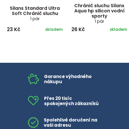
Chránič sluchu Silans
Silans Standard Ultra
Aqua hp silicon vodní
Soft Chránič sluchu
sporty
1 pár
1 pár
23 Kč
26 Kč
skladem
skladem
Garance výhodného
nákupu
Přes 20 tisíc
spokojených zákazníků
Spolehlivé doručení na
vaši adresu