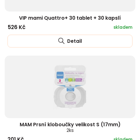
VIP mami Quattro+ 30 tablet + 30 kapslí
526 Kč
skladem
Detail
MAM Prsní kloboučky velikost S (17mm)
2ks
201 Kč
skladem