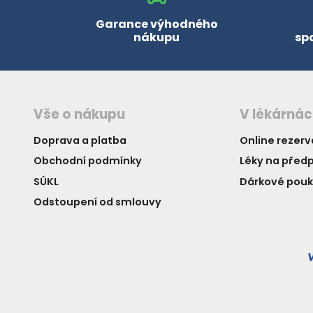
Garance výhodného
nákupu
sp
Vše o nákupu
V lékárná
Doprava a platba
Online rezer
Obchodní podmínky
Léky na předp
SÚKL
Dárkové pou
Odstoupení od smlouvy