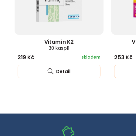
zobrazit další
Vitamín K2
V
30 kasplí
219 Kč
253 Kč
skladem
Detail