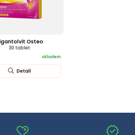
zobrazit další
igantolvit Osteo
30 tablet
skladem
Detail