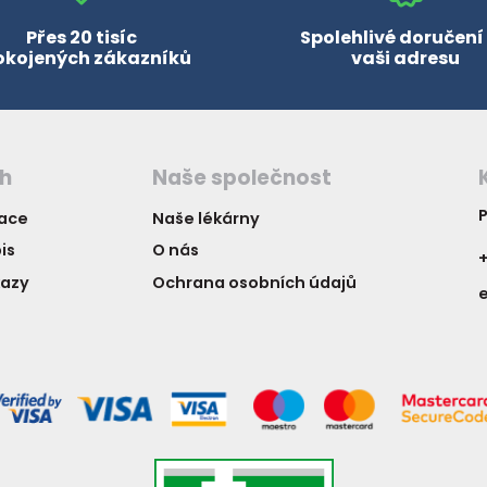
Přes 20 tisíc
Spolehlivé doručení
okojených zákazníků
vaši adresu
ch
Naše společnost
P
vace
Naše lékárny
is
O nás
+
kazy
Ochrana osobních údajů