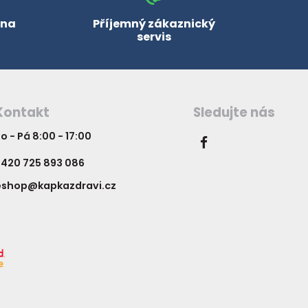
 na
Příjemný zákaznický
servis
Kontakt
Sledujte nás
o - Pá 8:00 - 17:00
420 725 893 086
eshop@kapkazdravi.cz