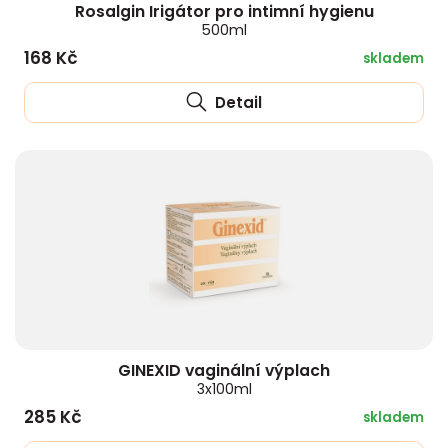
Rosalgin Irigátor pro intimní hygienu
500ml
168 Kč
skladem
Detail
GINEXID vaginální výplach
3x100ml
285 Kč
skladem