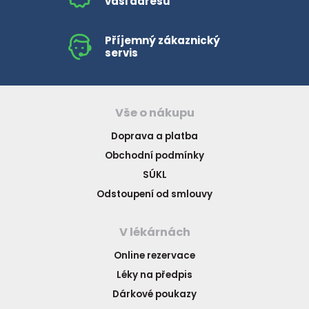
vaši adresu
HLÍVA ÚSTŘIČNÁ
KOENZYM Q10
SPECIÁLNÍ PÉČE O PLEŤ
AROMATERAPIE
Příjemný zákaznický
servis
ČESNEK
MACA
STRIE A CELULITIDA
ŠÍPEK
PÉČE O POPRSÍ
Vše o nákupu
ŽENŠEN
OPALOVÁNÍ
Doprava a platba
Obchodní podmínky
DETOXIKAČNÍ OČISTA ORGANISMU
SÚKL
Odstoupení od smlouvy
ŠTÍTNÁ ŽLÁZA
V lékárnách
Online rezervace
Léky na předpis
Dárkové poukazy