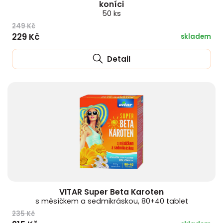
koníci
50 ks
249 Kč
229 Kč
skladem
Detail
VITAR Super Beta Karoten
s měsíčkem a sedmikráskou, 80+40 tablet
235 Kč