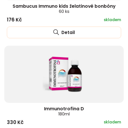
Sambucus Immuno kids želatinové bonbóny
60 ks
176 Kč
skladem
Detail
Immunotrofina D
180ml
330 Kč
skladem