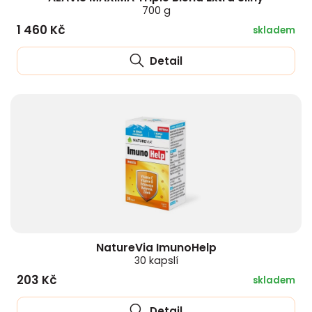
700 g
1 460 Kč
skladem
Detail
NatureVia ImunoHelp
30 kapslí
203 Kč
skladem
Detail