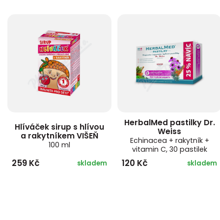
HerbalMed pastilky Dr.
Hlíváček sirup s hlívou
Weiss
a rakytníkem VIŠEŇ
Echinacea + rakytník +
100 ml
vitamin C, 30 pastilek
259 Kč
120 Kč
skladem
skladem