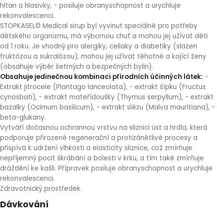
hltan a hlasivky, - posiluje obranyschopnost a urychluje
rekonvalescenci.
STOPKASEL© Medical sirup byl vyvinut speciálně pro potřeby
dětského organizmu, má výbornou chuť a mohou jej užívat děti
od 1 roku. Je vhodný pro alergiky, celiaky a diabetiky (slazen
fruktózou a sukralózou), mohou jej užívat těhotné a kojící ženy
(obsahuje výběr šetrných a bezpečných bylin).
Obsahuje jedinečnou kombinaci přírodních účinných látek:
-
Extrakt jitrocele (Plantago lanceolata), - extrakt šípku (Fructus
cynosbati), - extrakt mateřídoušky (Thymus serpyllum), - extrakt
bazalky (Ocimum basilicum), - extrakt slézu (Malva mauritiana), -
beta-glukany.
Vytváří dočasnou ochrannou vrstvu na sliznici úst a hrdla, která
podporuje přirozené regenerační a protizánětlivé procesy a
přispívá k udržení vlhkosti a elasticity sliznice, což zmírňuje
nepříjemný pocit škrábání a bolesti v krku, a tím také zmírňuje
dráždění ke kašli. Přípravek posiluje obranyschopnost a urychluje
rekonvalescenci.
Zdravotnický prostředek.
Dávkování