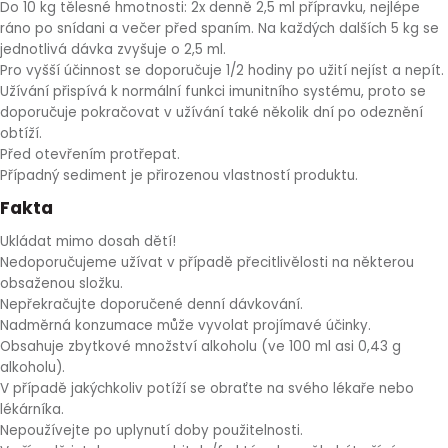
Do 10 kg tělesné hmotnosti: 2x denně 2,5 ml přípravku, nejlépe
ráno po snídani a večer před spaním. Na každých dalších 5 kg se
jednotlivá dávka zvyšuje o 2,5 ml.
Pro vyšší účinnost se doporučuje 1/2 hodiny po užití nejíst a nepít.
Užívání přispívá k normální funkci imunitního systému, proto se
doporučuje pokračovat v užívání také několik dní po odeznění
obtíží.
Před otevřením protřepat.
Případný sediment je přirozenou vlastností produktu.
Fakta
Ukládat mimo dosah dětí!
Nedoporučujeme užívat v případě přecitlivělosti na některou
obsaženou složku.
Nepřekračujte doporučené denní dávkování.
Nadměrná konzumace může vyvolat projímavé účinky.
Obsahuje zbytkové množství alkoholu (ve 100 ml asi 0,43 g
alkoholu).
V případě jakýchkoliv potíží se obraťte na svého lékaře nebo
lékárníka.
Nepoužívejte po uplynutí doby použitelnosti.