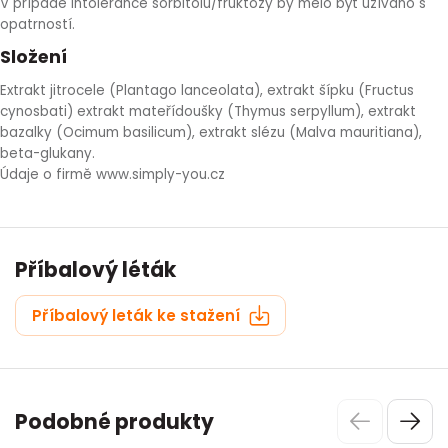
V případě intolerance sorbitolu/fruktózy by mělo být užíváno s
opatrností.
Složení
Extrakt jitrocele (Plantago lanceolata), extrakt šípku (Fructus
cynosbati) extrakt mateřídoušky (Thymus serpyllum), extrakt
bazalky (Ocimum basilicum), extrakt slézu (Malva mauritiana),
beta-glukany.
Údaje o firmě www.simply-you.cz
Příbalový léták
Příbalový leták ke stažení
Podobné produkty