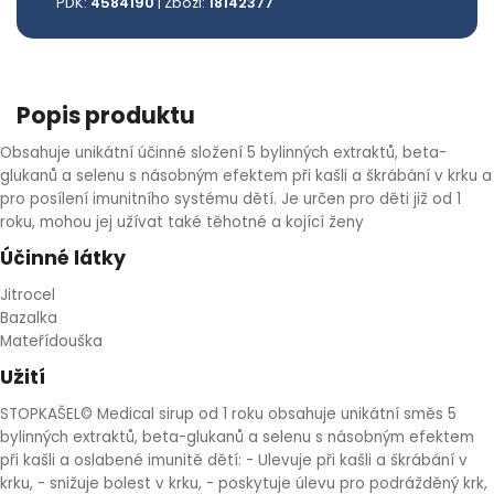
PDK:
4584190
| Zbozi:
18142377
HLÍVA ÚSTŘIČNÁ
KOENZYM Q10
SPECIÁLNÍ PÉČE O PLEŤ
AROMATERAPIE
ČESNEK
MACA
STRIE A CELULITIDA
Popis produktu
ŠÍPEK
PÉČE O POPRSÍ
Obsahuje unikátní účinné složení 5 bylinných extraktů, beta-
glukanů a selenu s násobným efektem při kašli a škrábání v krku a
pro posílení imunitního systému dětí. Je určen pro děti již od 1
ŽENŠEN
OPALOVÁNÍ
roku, mohou jej užívat také těhotné a kojící ženy
Účinné látky
DETOXIKAČNÍ OČISTA ORGANISMU
Jitrocel
Bazalka
ŠTÍTNÁ ŽLÁZA
Mateřídouška
Užití
STOPKAŠEL© Medical sirup od 1 roku obsahuje unikátní směs 5
bylinných extraktů, beta-glukanů a selenu s násobným efektem
při kašli a oslabené imunitě dětí: - Ulevuje při kašli a škrábání v
krku, - snižuje bolest v krku, - poskytuje úlevu pro podrážděný krk,