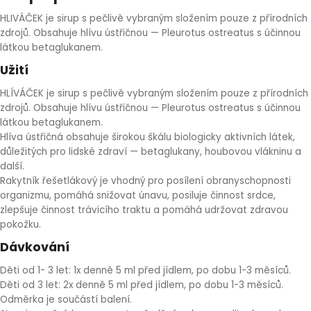
HLÍVA ÚSTŘIČNÁ
KOENZYM Q10
SPECIÁLNÍ PÉČE O PLEŤ
AROMATERAPIE
HLIVÁČEK je sirup s pečlivě vybraným složením pouze z přírodních
zdrojů. Obsahuje hlívu ústřičnou — Pleurotus ostreatus s účinnou
látkou betaglukanem.
ČESNEK
MACA
STRIE A CELULITIDA
Užití
ŠÍPEK
PÉČE O POPRSÍ
HLÍVÁČEK je sirup s pečlivě vybraným složením pouze z přírodních
zdrojů. Obsahuje hlívu ústřičnou — Pleurotus ostreatus s účinnou
látkou betaglukanem.
ŽENŠEN
OPALOVÁNÍ
Hlíva ústřičná obsahuje širokou škálu biologicky aktivních látek,
důležitých pro lidské zdraví — betaglukany, houbovou vlákninu a
DETOXIKAČNÍ OČISTA ORGANISMU
další.
Rakytník řešetlákový je vhodný pro posílení obranyschopnosti
organizmu, pomáhá snižovat únavu, posiluje činnost srdce,
ŠTÍTNÁ ŽLÁZA
zlepšuje činnost trávicího traktu a pomáhá udržovat zdravou
pokožku.
Dávkování
Děti od 1- 3 let: 1x denně 5 ml před jídlem, po dobu 1-3 měsíců.
Děti od 3 let: 2x denně 5 ml před jídlem, po dobu 1-3 měsíců.
Odměrka je součástí balení.