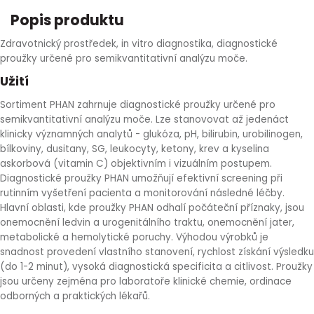
HLÍVA ÚSTŘIČNÁ
KOENZYM Q10
SPECIÁLNÍ PÉČE O PLEŤ
AROMATERAPIE
Popis produktu
Zdravotnický prostředek, in vitro diagnostika, diagnostické
ČESNEK
MACA
STRIE A CELULITIDA
proužky určené pro semikvantitativní analýzu moče.
Užití
ŠÍPEK
PÉČE O POPRSÍ
Sortiment PHAN zahrnuje diagnostické proužky určené pro
semikvantitativní analýzu moče. Lze stanovovat až jedenáct
ŽENŠEN
OPALOVÁNÍ
klinicky významných analytů - glukóza, pH, bilirubin, urobilinogen,
bílkoviny, dusitany, SG, leukocyty, ketony, krev a kyselina
askorbová (vitamin C) objektivním i vizuálním postupem.
DETOXIKAČNÍ OČISTA ORGANISMU
Diagnostické proužky PHAN umožňují efektivní screening při
rutinním vyšetření pacienta a monitorování následné léčby.
ŠTÍTNÁ ŽLÁZA
Hlavní oblasti, kde proužky PHAN odhalí počáteční příznaky, jsou
onemocnění ledvin a urogenitálního traktu, onemocnění jater,
metabolické a hemolytické poruchy. Výhodou výrobků je
snadnost provedení vlastního stanovení, rychlost získání výsledku
(do 1-2 minut), vysoká diagnostická specificita a citlivost. Proužky
jsou určeny zejména pro laboratoře klinické chemie, ordinace
odborných a praktických lékařů.