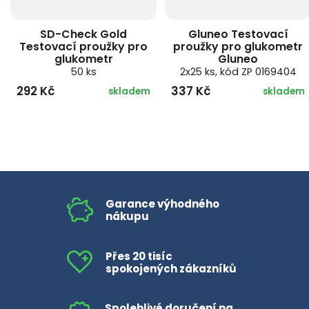
SD-Check Gold
Gluneo Testovací
Testovací proužky pro
proužky pro glukometr
glukometr
Gluneo
50 ks
2x25 ks, kód ZP 0169404
292 Kč
337 Kč
skladem
skladem
Garance výhodného
nákupu
Přes 20 tisíc
spokojených zákazníků
Spolehlivé doručení na