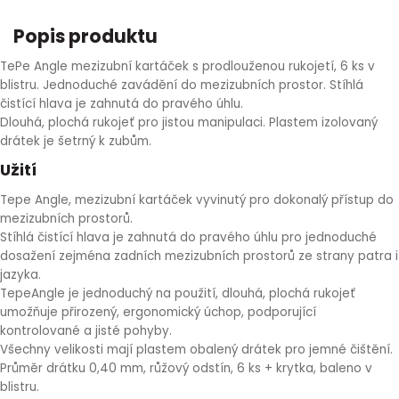
HLÍVA ÚSTŘIČNÁ
KOENZYM Q10
SPECIÁLNÍ PÉČE O PLEŤ
AROMATERAPIE
Popis produktu
TePe Angle mezizubní kartáček s prodlouženou rukojetí, 6 ks v
ČESNEK
MACA
STRIE A CELULITIDA
blistru. Jednoduché zavádění do mezizubních prostor. Stíhlá
čistící hlava je zahnutá do pravého úhlu.
ŠÍPEK
PÉČE O POPRSÍ
Dlouhá, plochá rukojeť pro jistou manipulaci. Plastem izolovaný
drátek je šetrný k zubům.
ŽENŠEN
OPALOVÁNÍ
Užití
Tepe Angle, mezizubní kartáček vyvinutý pro dokonalý přístup do
DETOXIKAČNÍ OČISTA ORGANISMU
mezizubních prostorů.
Stíhlá čistící hlava je zahnutá do pravého úhlu pro jednoduché
dosažení zejména zadních mezizubních prostorů ze strany patra i
ŠTÍTNÁ ŽLÁZA
jazyka.
TepeAngle je jednoduchý na použití, dlouhá, plochá rukojeť
umožňuje přirozený, ergonomický úchop, podporující
kontrolované a jisté pohyby.
Všechny velikosti mají plastem obalený drátek pro jemné čištění.
Průměr drátku 0,40 mm, růžový odstín, 6 ks + krytka, baleno v
blistru.