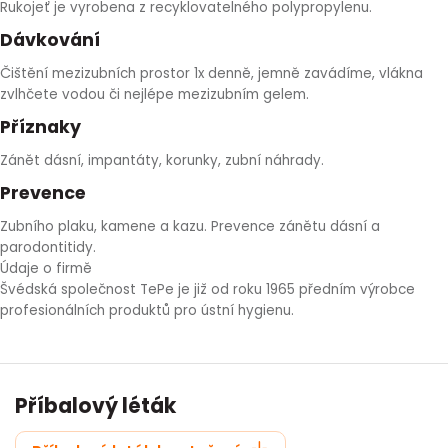
Rukojeť je vyrobena z recyklovatelného polypropylenu.
Dávkování
Čištění mezizubních prostor 1x denně, jemně zavádíme, vlákna
zvlhčete vodou či nejlépe mezizubním gelem.
Příznaky
Zánět dásní, impantáty, korunky, zubní náhrady.
Prevence
Zubního plaku, kamene a kazu. Prevence zánětu dásní a
parodontitidy.
Údaje o firmě
Švédská společnost TePe je již od roku 1965 předním výrobce
profesionálních produktů pro ústní hygienu.
Příbalový léták