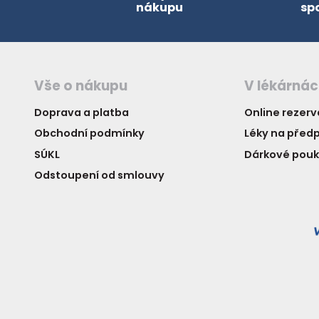
nákupu
sp
Vše o nákupu
V lékárná
Doprava a platba
Online rezer
Obchodní podmínky
Léky na předp
SÚKL
Dárkové pou
Odstoupení od smlouvy