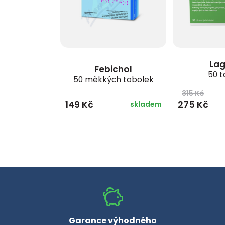
La
Febichol
50 t
50 měkkých tobolek
315 Kč
149 Kč
275 Kč
skladem
Garance výhodného