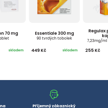
Regulax 
on 70 mg
Essentiale 300 mg
ka
ablet
90 tvrdých tobolek
7,23mg/ml
449 Kč
255 Kč
skladem
skladem
 na
Příjemný zákaznický