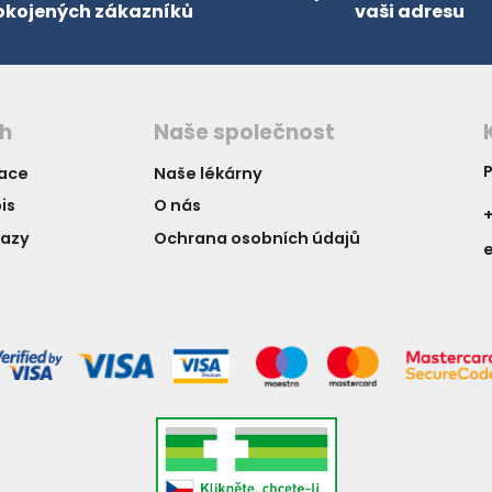
okojených zákazníků
vaši adresu
ch
Naše společnost
P
vace
Naše lékárny
is
O nás
+
kazy
Ochrana osobních údajů