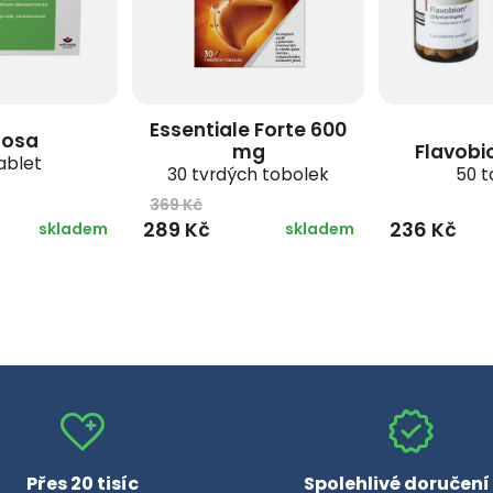
Essentiale Forte 600
gosa
mg
Flavobi
ablet
30 tvrdých tobolek
50 t
369 Kč
289 Kč
236 Kč
skladem
skladem
Přes 20 tisíc
Spolehlivé doručení