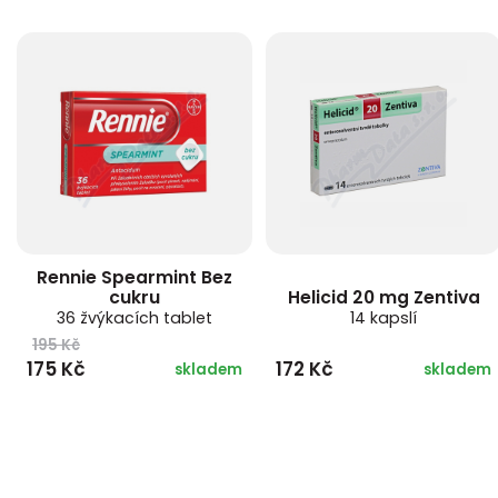
Rennie Spearmint Bez
cukru
Helicid 20 mg Zentiva
36 žvýkacích tablet
14 kapslí
195 Kč
175 Kč
172 Kč
skladem
skladem