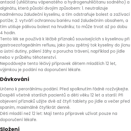
antacid (uhličitanu vápenatého a hydrogenuhličitanu sodného) a
alginátu, která působí dvojím způsobem: 1. neutralizuje
nadměrnou žaludeční kyselinu, a tím odstraňuje bolest a zažívací
potíže; 2. vytváří ochrannou bariéru nad žaludečním obsahem, a
tím utišuje pálivou bolest na hrudníku; to může trvat až po dobu
4 hodin.
Tento lék se používá k léčbě příznaků souvisejících s kyselinou při
gastroezofageálním refluxu, jako jsou zpětný tok kyseliny do jícnu
a ústní dutiny, pálení žáhy a porucha trávení, například po jídle
nebo v průběhu těhotenství.
Nepodávejte tento léčivý přípravek dětem mladších 12 let,
výjimkou je podání na doporučení lékaře.
Dávkování
Určeno k perorálnímu podání. Před spolknutím řádně rozžvýkejte.
Dospělí včetně starších pacientů a děti věku 12 let a starší: Při
objevení příznaků užijte dvě až čtyři tablety po jídle a večer před
spaním, maximálně čtyřikrát denně.
Děti mladší než 12 let: Mají tento přípravek užívat pouze na
doporučení lékaře.
Složení