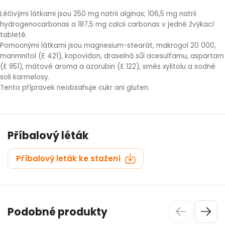
Léčivými látkami jsou 250 mg natrii alginas; 106,5 mg natrii
hydrogenocarbonas a 187,5 mg calcii carbonas v jedné žvýkací
tabletě.
Pomocnými látkami jsou magnesium-stearát, makrogol 20 000,
manmnitol (E 421), kopovidon, draselná sůl acesulfamu, aspartam
(E 951), mátové aroma a azorubin (E 122), směs xylitolu a sodné
soli karmelosy.
Tento přípravek neobsahuje cukr ani gluten.
Příbalový léták
Příbalový leták ke stažení
Podobné produkty