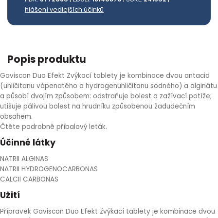
hlášení vedlejších účinků
HLÍVA ÚSTŘIČNÁ
KOENZYM Q10
SPECIÁLNÍ PÉČE O PLEŤ
AROMATERAPIE
ČESNEK
MACA
STRIE A CELULITIDA
Popis produktu
ŠÍPEK
PÉČE O POPRSÍ
Gaviscon Duo Efekt Zvýkací tablety je kombinace dvou antacid
(uhličitanu vápenatého a hydrogenuhličitanu sodného) a alginátu
ŽENŠEN
OPALOVÁNÍ
a působí dvojím způsobem: odstraňuje bolest a zažívací potíže;
utišuje pálivou bolest na hrudníku způsobenou žadudečním
DETOXIKAČNÍ OČISTA ORGANISMU
obsahem.
Čtěte podrobně příbalový leták.
Účinné látky
ŠTÍTNÁ ŽLÁZA
NATRII ALGINAS
NATRII HYDROGENOCARBONAS
CALCII CARBONAS
Užití
Přípravek Gaviscon Duo Efekt žvýkací tablety je kombinace dvou