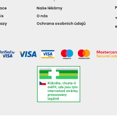
P
vace
Naše lékárny
is
O nás
+
kazy
Ochrana osobních údajů