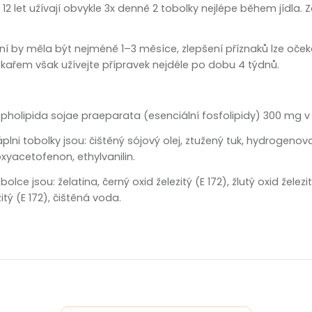
zobrazit další
 12 let užívají obvykle 3x denně 2 tobolky nejlépe během jídla.
í by měla být nejméně 1–3 měsíce, zlepšení příznaků lze oček
ékařem však užívejte přípravek nejdéle po dobu 4 týdnů.
spholipida sojae praeparata (esenciální fosfolipidy) 300 mg v
ni tobolky jsou: čištěný sójový olej, ztužený tuk, hydrogenovan
yacetofenon, ethylvanilin.
e jsou: želatina, černý oxid železitý (E 172), žlutý oxid železitý 
zitý (E 172), čištěná voda.