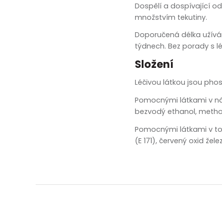
zobrazit další
Dospělí a dospívající od
množstvím tekutiny.
Doporučená délka užíván
týdnech. Bez porady s l
Složení
Léčivou látkou jsou pho
Pomocnými látkami v nápl
bezvodý ethanol, methox
Pomocnými látkami v tobolc
(E 171), červený oxid žele