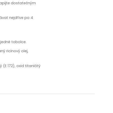
 Zapijte dostatečným
ávat nejdříve po 4
 jedné tobolce.
ý ricinový olej,
(E 172), oxid titaničitý