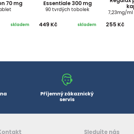
Regulax 
on 70 mg
Essentiale 300 mg
ka
ablet
90 tvrdých tobolek
7,23mg/ml
449 Kč
255 Kč
skladem
skladem
 na
Příjemný zákaznický
servis
Kontakt
Sledujte nás