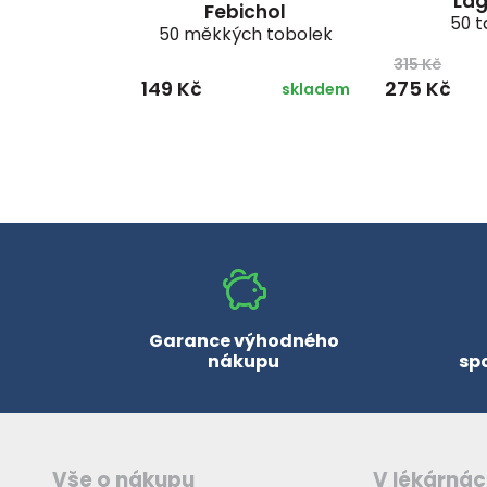
La
Febichol
50 t
50 měkkých tobolek
315 Kč
149 Kč
275 Kč
skladem
Garance výhodného
nákupu
sp
Vše o nákupu
V lékárná