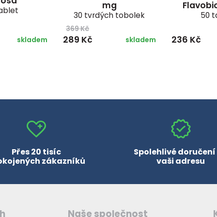
gosa
mg
Flavobi
ablet
30 tvrdých tobolek
50 t
369 Kč
289 Kč
236 Kč
skladem
skladem
Přes 20 tisíc
Spolehlivé doručení
okojených zákazníků
vaši adresu
ch
Naše společnost