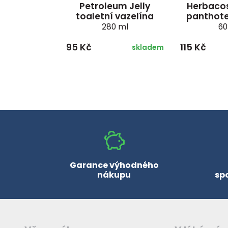
Petroleum Jelly
Herbaco
toaletní vazelína
panthot
280 ml
60
95 Kč
115 Kč
skladem
Garance výhodného
nákupu
sp