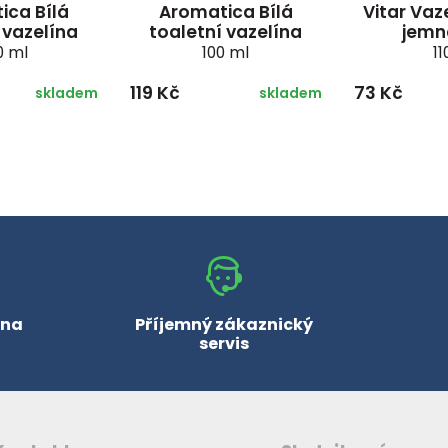
ica Bílá
Aromatica Bílá
Vitar Vaz
 vazelína
toaletní vazelína
jemn
0 ml
100 ml
11
119 Kč
73 Kč
skladem
skladem
 na
Příjemný zákaznický
servis