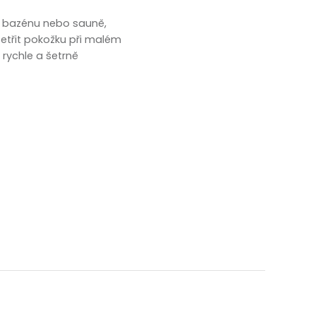
 v bazénu nebo sauně,
šetřit pokožku při malém
rychle a šetrně