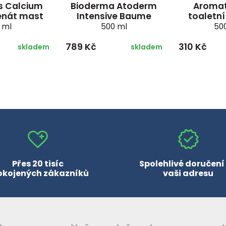
s Calcium
Bioderma Atoderm
Aromat
enát mast
Intensive Baume
toaletní
 ml
500 ml
50
789 Kč
310 Kč
skladem
skladem
Přes 20 tisíc
Spolehlivé doručení
okojených zákazníků
vaši adresu