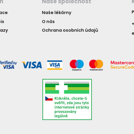
ch
Naše společnost
P
vace
Naše lékárny
is
O nás
+
kazy
Ochrana osobních údajů