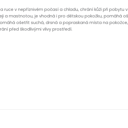
zobrazit další
j a ruce v nepříznivém počasí a chladu, chrání kůži při pobytu
 oleji a mastnotou, je vhodná i pro dětskou pokožku, pomáhá o
pomáhá ošetřit suchá, drsná a popraskaná místa na pokožce, 
ní před škodlivými vlivy prostředí.