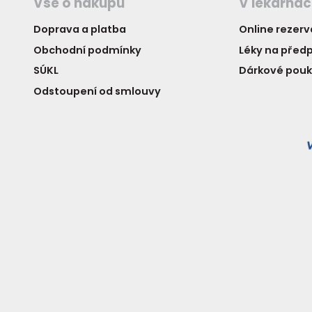
Vše o nákupu
V lékárná
Doprava a platba
Online rezer
Obchodní podmínky
Léky na předp
SÚKL
Dárkové pou
Odstoupení od smlouvy