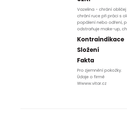
zobrazit další
Vazelina - chrání obliče
chrání ruce při práci s
popálení nebo odření, 
odstraňuje make-up, chrá
Kontraindikace
Složení
Fakta
Pro zjemnění pokožky.
Údaje o firmě
Wwww.vitar.cz