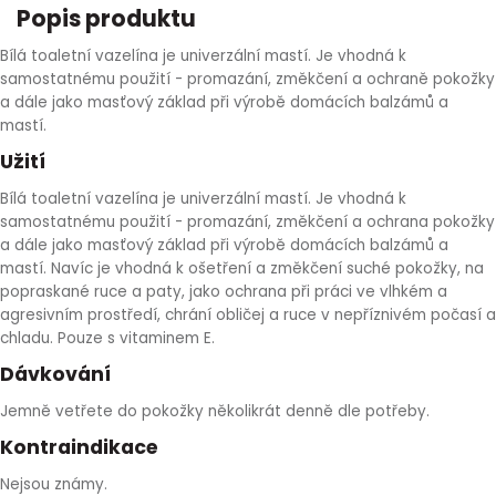
Popis produktu
HLÍVA ÚSTŘIČNÁ
KOENZYM Q10
SPECIÁLNÍ PÉČE O PLEŤ
AROMATERAPIE
Bílá toaletní vazelína je univerzální mastí. Je vhodná k
samostatnému použití - promazání, změkčení a ochraně pokožky
ČESNEK
MACA
STRIE A CELULITIDA
a dále jako masťový základ při výrobě domácích balzámů a
mastí.
ŠÍPEK
PÉČE O POPRSÍ
Užití
Bílá toaletní vazelína je univerzální mastí. Je vhodná k
ŽENŠEN
OPALOVÁNÍ
samostatnému použití - promazání, změkčení a ochrana pokožky
a dále jako masťový základ při výrobě domácích balzámů a
DETOXIKAČNÍ OČISTA ORGANISMU
mastí. Navíc je vhodná k ošetření a změkčení suché pokožky, na
popraskané ruce a paty, jako ochrana při práci ve vlhkém a
agresivním prostředí, chrání obličej a ruce v nepříznivém počasí a
ŠTÍTNÁ ŽLÁZA
chladu. Pouze s vitaminem E.
Dávkování
Jemně vetřete do pokožky několikrát denně dle potřeby.
Kontraindikace
Nejsou známy.