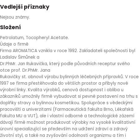
Vedlejší příznaky
Nejsou známy.
Složení
Petrolatum, Tocopheryl Acetate.
Údaje o firmě
Firma AROMATICA vznikla v roce 1992. Zakladateli společnosti byl
Ladislav Šimůnek a
Dr.PhMr. Jan Rukavička, který podle původních receptur svého
otce prof. Dr.PhMr. Jana
Rukavičky st. obnovil výrobu bylinných léčebných přípravků. V roce
1997 se firma přestěhovala do větších prostor a přibyly nové
výrobní linky. Kvalita výrobků, cenová dostupnost i obliba u
zákazníků umožnily firmě vybudovat si pevné postavení na trhu s
doplňky stravy a bylinnou kosmetikou. Spolupráce s vědeckými
pracovišti a univerzitami (Farmaceutická fakulta Brno, Lékařská
fakulta MU a VUT), ale i vlastní odborné a technologické zázemí
dávají firmě možnost produkovat výrobky na vysoké kvalitativní
úrovní specializující se především na udržení zdraví a zdravý
životní styl, a také na zvyšování odolnosti organizmu a tím i