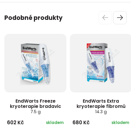
Podobné produkty
EndWarts Freeze
EndWarts Extra
kryoterapie bradavic
kryoterapie fibromů
7.5 g
14.3 g
602 Kč
680 Kč
skladem
skladem