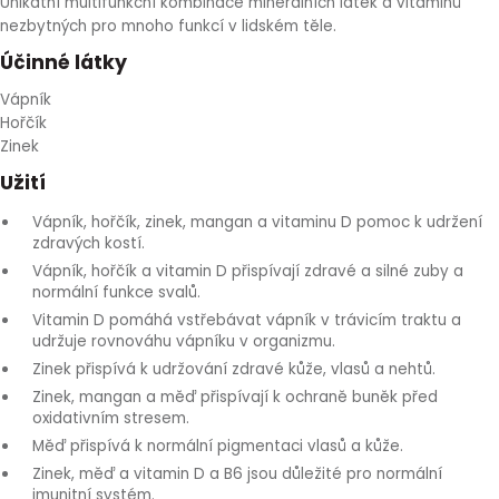
Unikátní multifunkční kombinace minerálních látek a vitaminů
HLÍVA ÚSTŘIČNÁ
KOENZYM Q10
SPECIÁLNÍ PÉČE O PLEŤ
AROMATERAPIE
nezbytných pro mnoho funkcí v lidském těle.
Účinné látky
ČESNEK
MACA
STRIE A CELULITIDA
Vápník
Hořčík
ŠÍPEK
PÉČE O POPRSÍ
Zinek
Užití
ŽENŠEN
OPALOVÁNÍ
Vápník, hořčík, zinek, mangan a vitaminu D pomoc k udržení
zdravých kostí.
DETOXIKAČNÍ OČISTA ORGANISMU
Vápník, hořčík a vitamin D přispívají zdravé a silné zuby a
normální funkce svalů.
Vitamin D pomáhá vstřebávat vápník v trávicím traktu a
ŠTÍTNÁ ŽLÁZA
udržuje rovnováhu vápníku v organizmu.
Zinek přispívá k udržování zdravé kůže, vlasů a nehtů.
Zinek, mangan a měď přispívají k ochraně buněk před
oxidativním stresem.
Měď přispívá k normální pigmentaci vlasů a kůže.
Zinek, měď a vitamin D a B6 jsou důležité pro normální
imunitní systém.