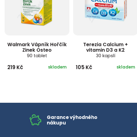
Walmark Vápník Hořčík
Terezia Calcium +
Zinek Osteo
vitamin D3 a K2
90 tablet
30 kapslí
219 Kč
105 Kč
skladem
skladem
Garance výhodného
nákupu