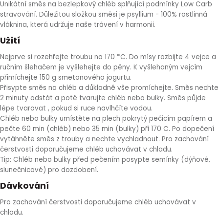
Unikátní směs na bezlepkový chléb splňující podmínky Low Carb
HLÍVA ÚSTŘIČNÁ
KOENZYM Q10
SPECIÁLNÍ PÉČE O PLEŤ
AROMATERAPIE
stravování. Důležitou složkou směsi je psyllium - 100% rostlinná
vláknina, která udržuje naše trávení v harmonii.
ČESNEK
MACA
STRIE A CELULITIDA
Užití
Nejprve si rozehřejte troubu na 170 *C. Do mísy rozbijte 4 vejce a
ŠÍPEK
PÉČE O POPRSÍ
ručním šlehačem je vyšlehejte do pěny. K vyšlehaným vejcím
přimíchejte 150 g smetanového jogurtu.
Přisypte směs na chléb a důkladně vše promíchejte. Směs nechte
ŽENŠEN
OPALOVÁNÍ
2 minuty odstát a poté tvarujte chléb nebo bulky. Směs půjde
lépe tvarovat , pokud si ruce navlhčíte vodou.
DETOXIKAČNÍ OČISTA ORGANISMU
Chléb nebo bulky umístěte na plech pokrytý pečicím papírem a
pečte 60 min (chléb) nebo 35 min (bulky) při 170 C. Po dopečení
vytáhněte směs z trouby a nechte vychladnout. Pro zachování
ŠTÍTNÁ ŽLÁZA
čerstvosti doporučujeme chléb uchovávat v chladu.
Tip: Chléb nebo bulky před pečením posypte semínky (dýňové,
slunečnicové) pro dozdobení.
Dávkování
Pro zachování čerstvosti doporučujeme chléb uchovávat v
chladu.