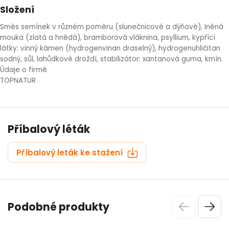
Složení
Směs semínek v různém poměru (slunečnicové a dýňové), Iněná
mouka (zlatá a hnědá), bramborová vláknina, psyllium, kypřící
látky: vinný kámen (hydrogenvinan draselný), hydrogenuhličitan
sodný, sůl, lahůdkové droždí, stabilizátor: xantanová guma, kmín.
Údaje o firmě
TOPNATUR
Příbalový léták
Příbalový leták ke stažení
Podobné produkty