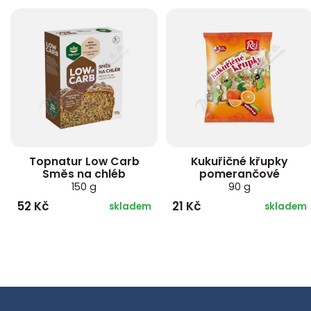
Topnatur Low Carb
Kukuřičné křupky
Směs na chléb
pomerančové
150 g
90 g
52 Kč
21 Kč
skladem
skladem