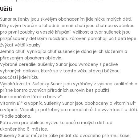
HLÍVA ÚSTŘIČNÁ
KOENZYM Q10
SPECIÁLNÍ PÉČE O PLEŤ
AROMATERAPIE
Užití
Sunar sušenky jsou skvělým obohacením jídelníčku malých dětí.
ČESNEK
MACA
STRIE A CELULITIDA
Díky svým tvarům a lahodné jemné chuti jsou chutnou svačinkou
pro první zoubky a veselé křupání. Velikost a tvar sušenek jsou
přizpůsobeny dětským ručičkám. Zároveň pomáhají učit děti lépe
ŠÍPEK
PÉČE O POPRSÍ
žvýkat větší kousky.
Jemná chuť. Vynikající chuť sušenek je dána jejich složením a
ŽENŠEN
OPALOVÁNÍ
přirozeným obsahem obilovin.
Vybrané cereálie. Sušenky Sunar jsou vyrobeny z pečlivě
vybraných obilovin, které se v tomto věku stávají běžnou
DETOXIKAČNÍ OČISTA ORGANISMU
součástí jídelníčku.
Vysoká kvalita. Sušenky Sunar jsou vyráběny z vysoce kvalitních a
ŠTÍTNÁ ŽLÁZA
přísně kontrolovaných přírodních surovin bez použití
konzervačních látek a barviv“.
Vitamin B1* a vápník. Sušenky Sunar jsou obohaceny o vitamin B1*
a vápník. Vápník je potřebný pro normální růst a vývin kostí u dětí.
*Podle zákona.
Potravina pro obilnou výživu kojenců a malých dětí od
ukončeného 6. měsíce.
Sušenky Sunar můžete také přidat do ovocného příkrmu, kaše