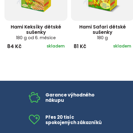
Hami Keksíky dětské
Hami Safari dětské
sušenky
sušenky
180 g od 6. měsíce
180 g
84 Kč
81 Kč
skladem
skladem
Garance výhodného
nákupu
Přes 20 tisíc
spokojených zákazníků