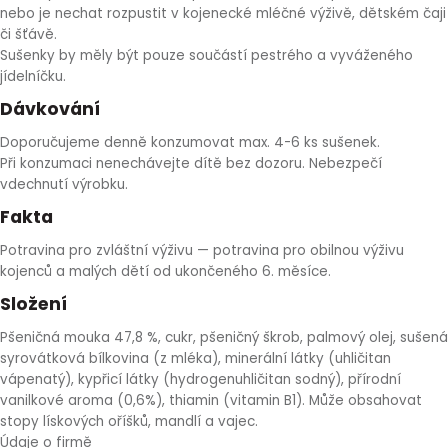
nebo je nechat rozpustit v kojenecké mléčné výživě, dětském čaji
či šťávě.
Sušenky by měly být pouze součástí pestrého a vyváženého
jídelníčku.
Dávkování
Doporučujeme denně konzumovat max. 4-6 ks sušenek.
Při konzumaci nenechávejte dítě bez dozoru. Nebezpečí
vdechnutí výrobku.
Fakta
Potravina pro zvláštní výživu — potravina pro obilnou výživu
kojenců a malých dětí od ukončeného 6. měsíce.
Složení
Pšeničná mouka 47,8 %, cukr, pšeničný škrob, palmový olej, sušená
syrovátková bílkovina (z mléka), minerální látky (uhličitan
vápenatý), kypřicí látky (hydrogenuhličitan sodný), přírodní
vanilkové aroma (0,6%), thiamin (vitamin B1). Může obsahovat
stopy lískových oříšků, mandlí a vajec.
Údaje o firmě