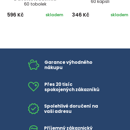
60 kapslí
60 tobolek
596 Kč
346 Kč
skladem
skladem
Garance výhodného
nákupu
Přes 20 tisíc
spokojených zákazníků
Spolehlivé doručení na
vaši adresu
Příjemný zákaznický