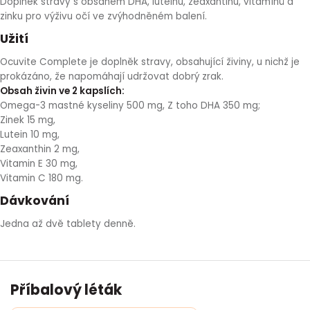
Doplněk stravy s obsahem DHA, luteinu, zeaxantinu, vitamínů a
HLÍVA ÚSTŘIČNÁ
KOENZYM Q10
SPECIÁLNÍ PÉČE O PLEŤ
AROMATERAPIE
zinku pro výživu očí ve zvýhodněném balení.
Užití
ČESNEK
MACA
STRIE A CELULITIDA
Ocuvite Complete je doplněk stravy, obsahující živiny, u nichž je
prokázáno, že napomáhají udržovat dobrý zrak.
ŠÍPEK
PÉČE O POPRSÍ
Obsah živin ve 2 kapslích:
Omega-3 mastné kyseliny 500 mg, Z toho DHA 350 mg;
Zinek 15 mg,
ŽENŠEN
OPALOVÁNÍ
Lutein 10 mg,
Zeaxanthin 2 mg,
Vitamin E 30 mg,
DETOXIKAČNÍ OČISTA ORGANISMU
Vitamin C 180 mg.
Dávkování
ŠTÍTNÁ ŽLÁZA
Jedna až dvě tablety denně.
Příbalový léták