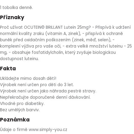
1 tobolka denně.
Příznaky
Proč užívat OCUTEIN© BRILLANT Lutein 25mg? - Přispívá k udržení
normální kvality zraku (vitamin A, zinek), - přispívá k ochraně
buněk před oxidačním poškozením (zinek, měď, selen), -
komplexní výživa pro vaše oči, - extra velké množství luteinu - 25
mg, - obsahuje fosfatidylcholin, který zvyšuje biologickou
dostupnost luteinu.
Fakta
Ukládejte mimo dosah dětí!
Výrobek není určen pro děti do 3 let.
Výrobek není určen jako náhrada pestré stravy.
Nepřekračujte doporučené denní dávkování.
Vhodné pro diabetiky.
Bez umělých barviv.
Poznámka
Údaje o firmě www.simply-you.cz