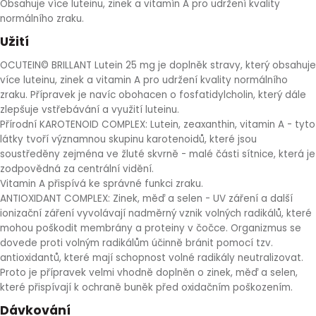
Obsahuje více luteinu, zinek a vitamín A pro udržení kvality
HLÍVA ÚSTŘIČNÁ
KOENZYM Q10
SPECIÁLNÍ PÉČE O PLEŤ
AROMATERAPIE
normálního zraku.
Užití
ČESNEK
MACA
STRIE A CELULITIDA
OCUTEIN© BRILLANT Lutein 25 mg je doplněk stravy, který obsahuje
více luteinu, zinek a vitamin A pro udržení kvality normálního
ŠÍPEK
PÉČE O POPRSÍ
zraku. Přípravek je navíc obohacen o fosfatidylcholin, který dále
zlepšuje vstřebávání a využití luteinu.
Přírodní KAROTENOID COMPLEX: Lutein, zeaxanthin, vitamin A - tyto
ŽENŠEN
OPALOVÁNÍ
látky tvoří významnou skupinu karotenoidů, které jsou
soustředěny zejména ve žluté skvrně - malé části sítnice, která je
DETOXIKAČNÍ OČISTA ORGANISMU
zodpovědná za centrální vidění.
Vitamin A přispívá ke správné funkci zraku.
ANTIOXIDANT COMPLEX: Zinek, měď a selen - UV záření a další
ŠTÍTNÁ ŽLÁZA
ionizační záření vyvolávají nadměrný vznik volných radikálů, které
mohou poškodit membrány a proteiny v čočce. Organizmus se
dovede proti volným radikálům účinně bránit pomocí tzv.
antioxidantů, které mají schopnost volné radikály neutralizovat.
Proto je přípravek velmi vhodně doplněn o zinek, měď a selen,
které přispívají k ochraně buněk před oxidačním poškozením.
Dávkování