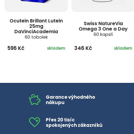
Ocutein Brillant Lutein
Swiss NatureVia
25mg
Omega 3 One a Day
DaVinciAcademia
60 kapslí
60 tobolek
596 Kč
346 Kč
skladem
skladem
Garance výhodného
nákupu
Přes 20 tisíc
spokojených zákazníků