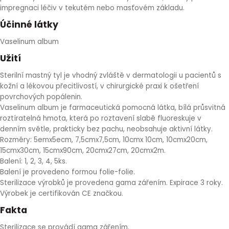
impregnaci léčiv v tekutém nebo masťovém základu.
HLÍVA ÚSTŘIČNÁ
KOENZYM Q10
SPECIÁLNÍ PÉČE O PLEŤ
AROMATERAPIE
Účinné látky
ČESNEK
MACA
STRIE A CELULITIDA
Vaselinum album
Užití
ŠÍPEK
PÉČE O POPRSÍ
Sterilní mastný tyl je vhodný zvláště v dermatologii u pacientů s
kožní a lékovou přecitlivostí, v chirurgické praxi k ošetření
ŽENŠEN
OPALOVÁNÍ
povrchových popálenin.
Vaselinum album je farmaceutická pomocná látka, bílá průsvitná
roztíratelná hmota, která po roztavení slabě fluoreskuje v
DETOXIKAČNÍ OČISTA ORGANISMU
denním světle, prakticky bez pachu, neobsahuje aktivní látky.
Rozměry: 5emx5ecm, 7,5cmx7,5cm, 10cmx 10cm, 10cmx20cm,
ŠTÍTNÁ ŽLÁZA
15cmx30cm, 15cmx90cm, 20cmx27cm, 20cmx2m.
Balení: 1, 2, 3, 4, 5ks.
Balení je provedeno formou folie-folie.
Sterilizace výrobků je provedena gama zářením. Expirace 3 roky.
Výrobek je certifikován CE značkou.
Fakta
Sterilizace se provádí gama zářením.