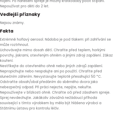
hojení. Po nanesení spreje je možný krátkodobý pocit štípání.
Nepoužívat pro děti do 2 let.
Vedlejší příznaky
Nejsou známy.
Fakta
Extrémně hořlavý aerosol. Nádoba je pod tlakem: při zahřívání se
může roztrhnout.
Uchovávejte mimo dosah dětí. Chraňte před teplem, horkými
povrchy, jiskrami, otevřeným ohněm a jinými zdroji zapálení. Zákaz
kouření.
Nestříkejte do otevřeného ohně nebo jiných zdrojů zapálení.
Nepropichujte nebo nespalujte ani po použití. Chraňte před
slunečním zářením. Nevystavujte teplotě přesahující 50 *C.
Odstraňte obsah/obal předáním do sběrného dvora jako
nebezpečný odpad. Při práci nejezte, nepijte, nekuřte.
Nepoužívejte v blízkosti ohně. Chraňte oči před zásahem spreje.
Sprej nevdechujte. Jakákoliv závažná nežádoucí příhoda
související s tímto výrobkem by měla být hlášena výrobci a
Státnímu ústavu pro kontrolu léčiv.