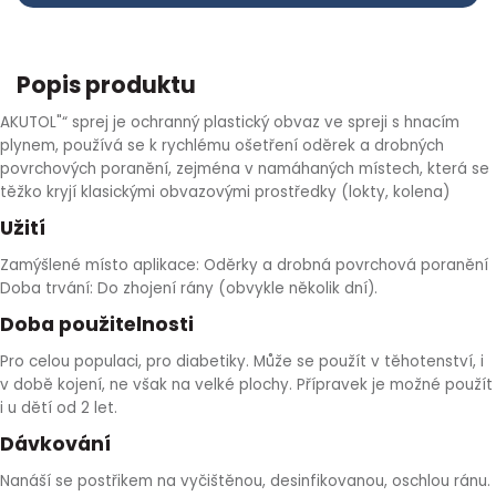
HLÍVA ÚSTŘIČNÁ
KOENZYM Q10
SPECIÁLNÍ PÉČE O PLEŤ
AROMATERAPIE
Popis produktu
ČESNEK
MACA
STRIE A CELULITIDA
AKUTOL"“ sprej je ochranný plastický obvaz ve spreji s hnacím
ŠÍPEK
PÉČE O POPRSÍ
plynem, používá se k rychlému ošetření oděrek a drobných
povrchových poranění, zejména v namáhaných místech, která se
těžko kryjí klasickými obvazovými prostředky (lokty, kolena)
ŽENŠEN
OPALOVÁNÍ
Užití
DETOXIKAČNÍ OČISTA ORGANISMU
Zamýšlené místo aplikace: Oděrky a drobná povrchová poranění
Doba trvání: Do zhojení rány (obvykle několik dní).
Doba použitelnosti
ŠTÍTNÁ ŽLÁZA
Pro celou populaci, pro diabetiky. Může se použít v těhotenství, i
v době kojení, ne však na velké plochy. Přípravek je možné použít
i u dětí od 2 let.
Dávkování
Nanáší se postřikem na vyčištěnou, desinfikovanou, oschlou ránu.