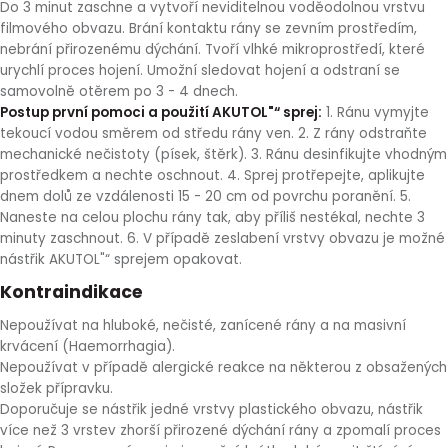
Do 3 minut zaschne a vytvoří neviditelnou voděodolnou vrstvu
filmového obvazu. Brání kontaktu rány se zevním prostředím,
nebrání přirozenému dýchání. Tvoří vlhké mikroprostředí, které
urychlí proces hojení. Umožní sledovat hojení a odstraní se
samovolně otěrem po 3 - 4 dnech.
Postup první pomoci a použití AKUTOL"“ sprej:
1. Ránu vymyjte
tekoucí vodou směrem od středu rány ven. 2. Z rány odstraňte
mechanické nečistoty (písek, štěrk). 3. Ránu desinfikujte vhodným
prostředkem a nechte oschnout. 4. Sprej protřepejte, aplikujte
dnem dolů ze vzdálenosti 15 - 20 cm od povrchu poranění. 5.
Naneste na celou plochu rány tak, aby příliš nestékal, nechte 3
minuty zaschnout. 6. V případě zeslabení vrstvy obvazu je možné
nástřik AKUTOL"“ sprejem opakovat.
Kontraindikace
Nepoužívat na hluboké, nečisté, zanícené rány a na masivní
krvácení (Haemorrhagia).
Nepoužívat v případě alergické reakce na některou z obsažených
složek přípravku.
Doporučuje se nástřik jedné vrstvy plastického obvazu, nástřik
více než 3 vrstev zhorší přirozené dýchání rány a zpomalí proces