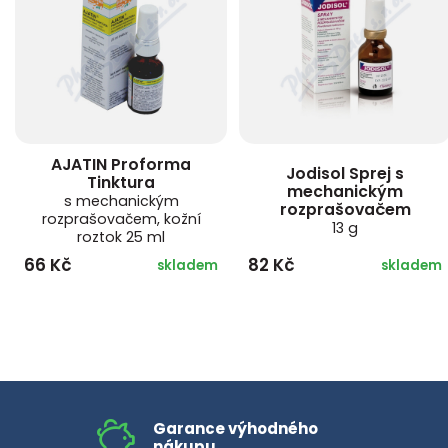
AJATIN Proforma
Jodisol Sprej s
Tinktura
mechanickým
s mechanickým
rozprašovačem
rozprašovačem, kožní
13 g
roztok 25 ml
66 Kč
82 Kč
skladem
skladem
Garance výhodného
nákupu