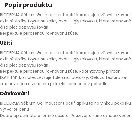
Popis produktu
HLÍVA ÚSTŘIČNÁ
KOENZYM Q10
SPECIÁLNÍ PÉČE O PLEŤ
AROMATERAPIE
BIODERMA Sébium Gel moussant actif kombinuje dvě vyhlazovací
aktivní složky (kyselinu salicylovou + glykolovou), které intenzivně
ČESNEK
MACA
STRIE A CELULITIDA
čistí pleť bez vysušování.
Respektuje přirozenou rovnováhu kůže.
ŠÍPEK
PÉČE O POPRSÍ
Užití
BIODERMA Sébium Gel moussant actif kombinuje dvě vyhlazovací
ŽENŠEN
OPALOVÁNÍ
aktivní složky (kyselinu salicylovou + glykolovou), které intenzivně
čistí pleť bez vysušování.
DETOXIKAČNÍ OČISTA ORGANISMU
Respektuje přirozenou rovnováhu kůže. Patentovaný přírodní
D.A.F.TM* komplex zvyšuje toleranci pokožky. Gelová textura se
změní v pěnu a zanechá pokožku jemnou a v pohodlí.
ŠTÍTNÁ ŽLÁZA
Dávkování
BIODERMA Sébium Gel moussant actif aplikujte na vlhkou pokožku.
Vytvořte pěnu.
Dobře opláchněte a jemně osušte. Používejte ráno a/nebo večer.