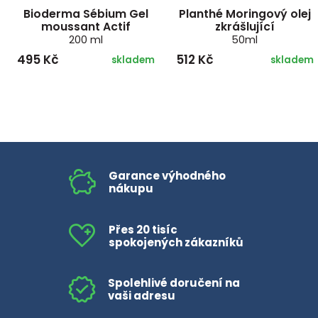
Bioderma Sébium Gel
Planthé Moringový olej
moussant Actif
zkrášlující
200 ml
50ml
495 Kč
512 Kč
skladem
skladem
Garance výhodného
nákupu
Přes 20 tisíc
spokojených zákazníků
Spolehlivé doručení na
vaši adresu