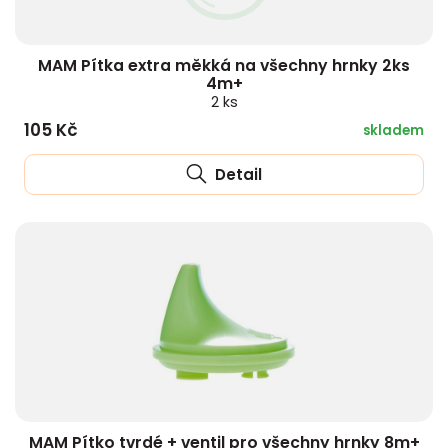
HLÍVA ÚSTŘIČNÁ
KOENZYM Q10
SPECIÁLNÍ PÉČE O PLEŤ
AROMATERAPIE
MAM Pítka extra měkká na všechny hrnky 2ks
ČESNEK
MACA
STRIE A CELULITIDA
4m+
2 ks
105 Kč
ŠÍPEK
PÉČE O POPRSÍ
skladem
Detail
ŽENŠEN
OPALOVÁNÍ
DETOXIKAČNÍ OČISTA ORGANISMU
ŠTÍTNÁ ŽLÁZA
MAM Pítko tvrdé + ventil pro všechny hrnky 8m+