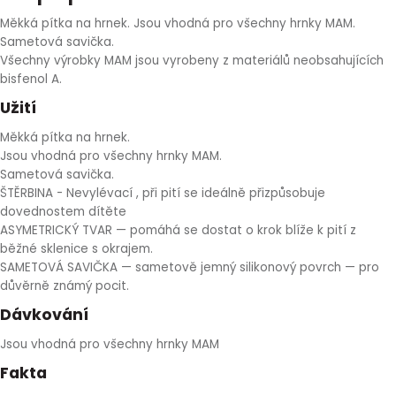
HLÍVA ÚSTŘIČNÁ
KOENZYM Q10
SPECIÁLNÍ PÉČE O PLEŤ
AROMATERAPIE
Měkká pítka na hrnek. Jsou vhodná pro všechny hrnky MAM.
Sametová savička.
Všechny výrobky MAM jsou vyrobeny z materiálů neobsahujících
ČESNEK
MACA
STRIE A CELULITIDA
bisfenol A.
Užití
ŠÍPEK
PÉČE O POPRSÍ
Měkká pítka na hrnek.
Jsou vhodná pro všechny hrnky MAM.
ŽENŠEN
OPALOVÁNÍ
Sametová savička.
ŠTĚRBINA - Nevylévací , při pití se ideálně přizpůsobuje
DETOXIKAČNÍ OČISTA ORGANISMU
dovednostem dítěte
ASYMETRICKÝ TVAR — pomáhá se dostat o krok blíže k pití z
běžné sklenice s okrajem.
ŠTÍTNÁ ŽLÁZA
SAMETOVÁ SAVIČKA — sametově jemný silikonový povrch — pro
důvěrně známý pocit.
Dávkování
Jsou vhodná pro všechny hrnky MAM
Fakta